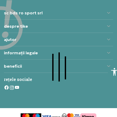
sc bds ro sport srl
despre tike
ajutor
informații legale
beneficii
rețele sociale