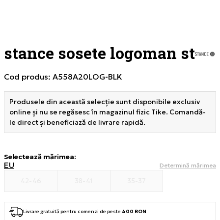
stance sosete logoman st
Cod produs:
A558A20LOG-BLK
Produsele din această selecție sunt disponibile exclusiv
online și nu se regăsesc în magazinul fizic Tike. Comandă-
le direct și beneficiază de livrare rapidă.
Selectează mărimea
:
EU
Determină mărimea
42-46
38-41
35-37
Livrare gratuită pentru comenzi de peste
400 RON