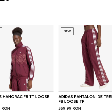
letează-ți garderoba cu piese care ies în evidență.
NEW
S HANORAC FB TT LOOSE
ADIDAS PANTALONI DE TRE
FB LOOSE TP
9
RON
559,99
RON