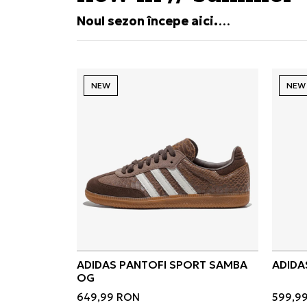
Noul sezon începe aici.
Descoperă cele mai noi apariții și comp
NEW
NEW
ADIDAS PANTOFI SPORT SAMBA
ADIDA
OG
649,99
RON
599,9