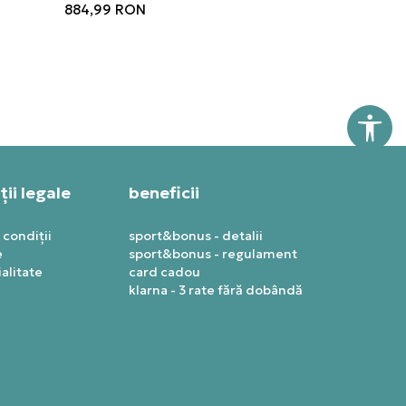
884,99
RON
ii legale
beneficii
 condiții
sport&bonus - detalii
e
sport&bonus - regulament
alitate
card cadou
klarna - 3 rate fără dobândă