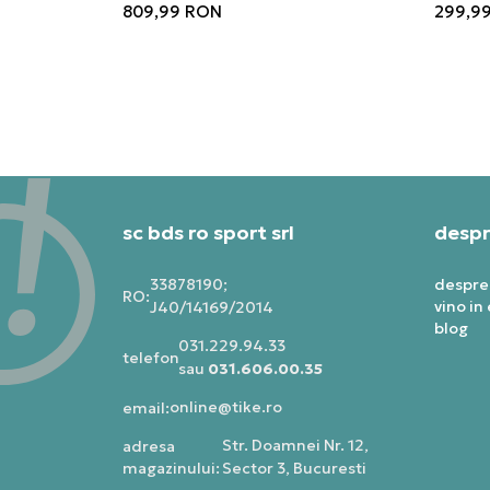
809,99
RON
299,9
sc bds ro sport srl
despr
33878190;
despre
RO:
vino in
J40/14169/2014
blog
031.229.94.33
telefon:
sau
031.606.00.35
online@tike.ro
email:
Str. Doamnei Nr. 12,
adresa
magazinului:
Sector 3, Bucuresti