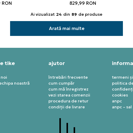
9
RON
829,99
RON
Ai vizualizat
24
din
89
de produse
Arată mai multe
e tike
ajutor
informaț
 noi
întrebări frecvente
termeni și
 echipa noastră
cum cumpăr
politica d
cum mă înregistrez
confidenți
vezi starea comenzii
cookies
procedura de retur
anpc
condiții de livrare
anpc – sal