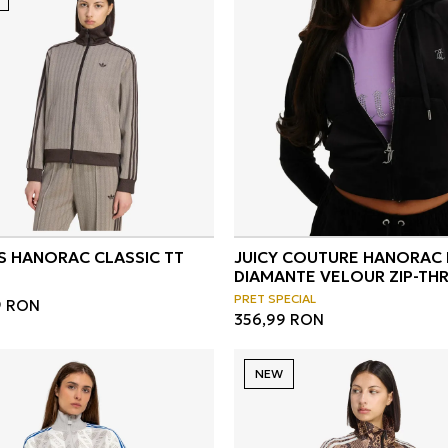
S HANORAC CLASSIC TT
JUICY COUTURE HANORAC
DIAMANTE VELOUR ZIP-T
HOODIE
PRET SPECIAL
9
RON
356,99
RON
NEW