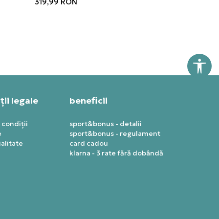
319,99
RON
ii legale
beneficii
 condiții
sport&bonus - detalii
e
sport&bonus - regulament
alitate
card cadou
klarna - 3 rate fără dobândă