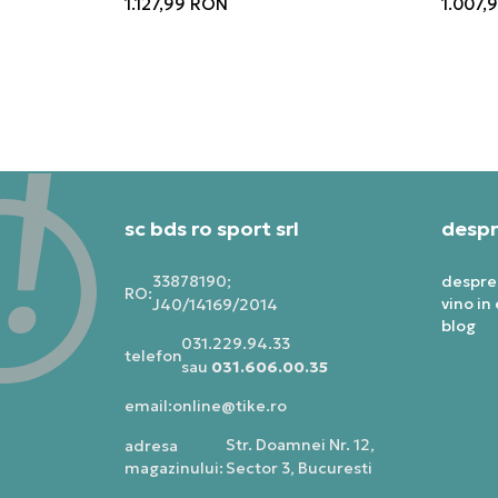
1.127,99
RON
1.007,
sc bds ro sport srl
despr
33878190;
despre
RO:
vino in
J40/14169/2014
blog
031.229.94.33
telefon:
sau
031.606.00.35
online@tike.ro
email:
Str. Doamnei Nr. 12,
adresa
magazinului:
Sector 3, Bucuresti