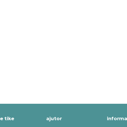
ANCE SOSETE PACK 3 THE
STANCE SOSETE RON AND
HARRY CREW
T SPECIAL
PRET SPECIAL
,99
RON
83,99
RON
e tike
ajutor
informaț