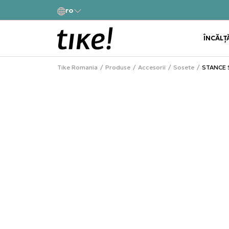
a
ro
Alătură-te și obține -10% la prima comandă
ÎNCĂLȚ
Tike Romania
Produse
Accesorii
Sosete
STANCE 