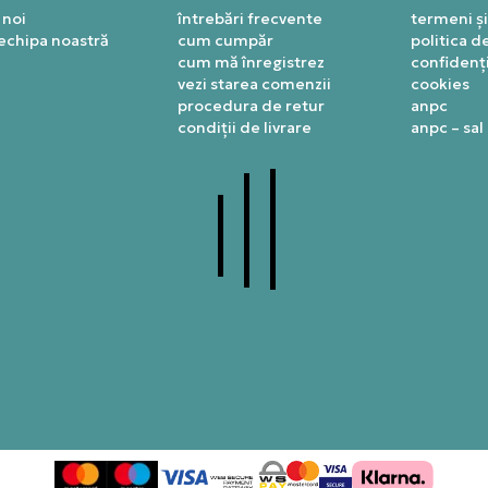
 noi
întrebări frecvente
termeni și
 echipa noastră
cum cumpăr
politica d
cum mă înregistrez
confidenți
vezi starea comenzii
cookies
procedura de retur
anpc
condiții de livrare
anpc – sal