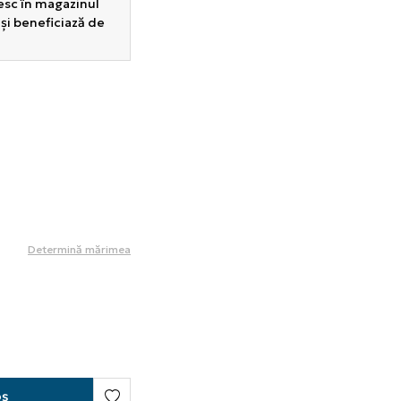
sesc în magazinul
 și beneficiază de
Determină mărimea
oș