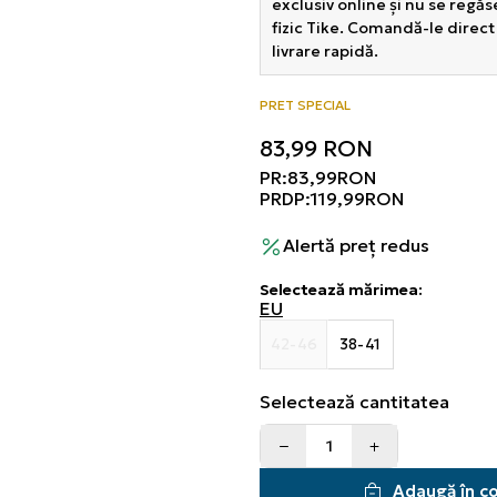
exclusiv online și nu se regă
fizic Tike. Comandă-le direct
livrare rapidă.
PRET SPECIAL
83,99
RON
PR:
83,99
RON
PRDP:
119,99
RON
Alertă preț redus
Selectează mărimea
:
EU
42-46
38-41
Selectează cantitatea
Adaugă în c