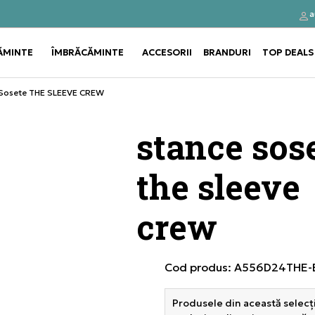
a
Click&Collect
Cumpă
ĂMINTE
ÎMBRĂCĂMINTE
ACCESORII
BRANDURI
TOP DEALS
Use shift+Enter to open or clos
Use shift+Enter to open or clos
Sosete THE SLEEVE CREW
stance sos
the sleeve
crew
Cod produs:
A556D24THE-
Produsele din această selecți