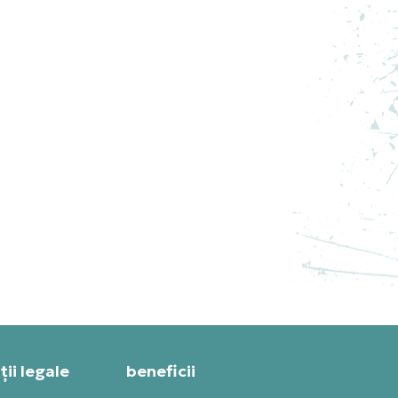
STANCE SOSETE VINTAGE
DISNEY 2020
PRET SPECIAL
83,99
RON
ii legale
beneficii