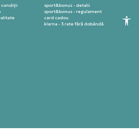
 condiții
sport&bonus - detalii
e
sport&bonus - regulament
alitate
card cadou
klarna - 3 rate fără dobândă