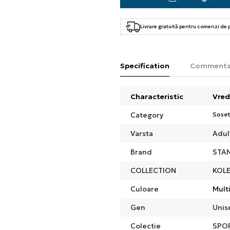
Livrare gratuită pentru comenzi de
Specification
Comment
Characteristic
Vred
Category
Sose
Varsta
Adul
Brand
STA
COLLECTION
KOLE
Culoare
Mult
Gen
Unis
Colectie
SPO