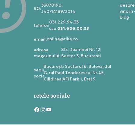
33878190;
despre
RO:
vino in
J40/14169/2014
blog
031.229.94.33
telefon:
sau
031.606.00.35
online@tike.ro
email:
Str. Doamnei Nr. 12,
adresa
magazinului:
Sector 3, Bucuresti
Bucureşti Sectorul 6, Bulevardul
sediu
G-ral Paul Teodorescu, Nr.4E,
social:
Clădirea AFI Park 1, Etaj 9
rețele sociale