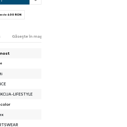
 peste
400 RON
s
Găsește în magazin
nost
te
ti
NCE
KCIJA-LIFESTYLE
icolor
ex
RTSWEAR