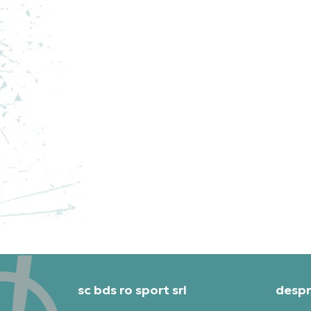
STANCE SOSETE THE BOYD 3
ST
PACK
OG
PRET SPECIAL
PRE
151,99
RON
132
sc bds ro sport srl
despr