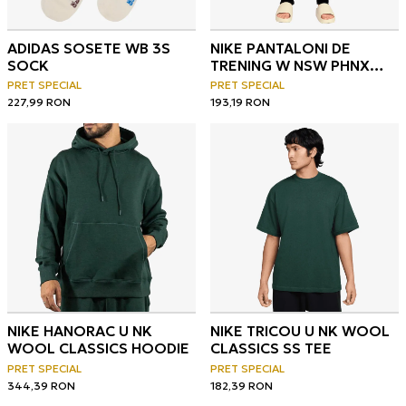
ADIDAS SOSETE WB 3S
NIKE PANTALONI DE
SOCK
TRENING W NSW PHNX
BCL HR AOJ PANT
PRET SPECIAL
PRET SPECIAL
227,99
RON
193,19
RON
NIKE HANORAC U NK
NIKE TRICOU U NK WOOL
WOOL CLASSICS HOODIE
CLASSICS SS TEE
PRET SPECIAL
PRET SPECIAL
344,39
RON
182,39
RON