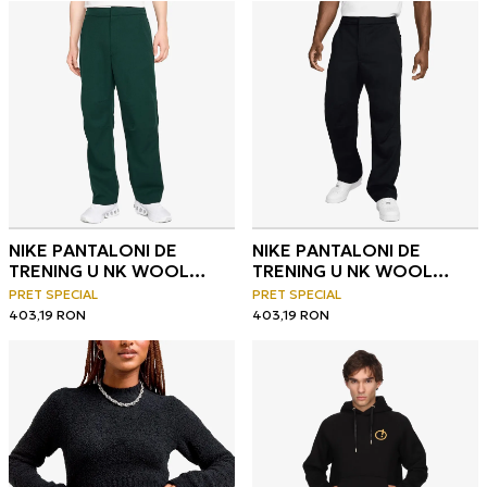
NIKE PANTALONI DE
NIKE PANTALONI DE
TRENING U NK WOOL
TRENING U NK WOOL
CLASSICS WVN PANT
CLASSICS WVN PANT
PRET SPECIAL
PRET SPECIAL
403,19
RON
403,19
RON