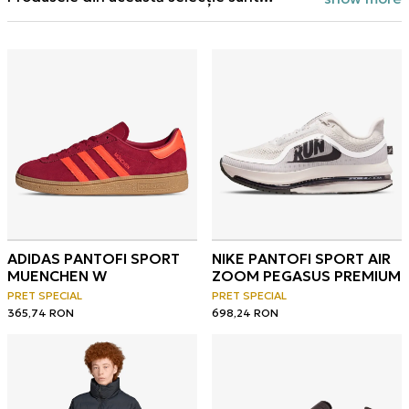
disponibile exclusiv online și nu se regăsesc
în magazinul fizic Tike. Comandă-le direct și
beneficiază de livrare rapidă.
ADIDAS PANTOFI SPORT
NIKE PANTOFI SPORT AIR
MUENCHEN W
ZOOM PEGASUS PREMIUM
PRET SPECIAL
PRET SPECIAL
365,74
RON
698,24
RON