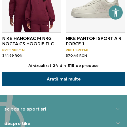
NIKE HANORAC M NRG
NIKE PANTOFI SPORT AIR
NOCTA CS HOODIE FLC
FORCE 1
PRET SPECIAL
PRET SPECIAL
341,99
RON
370,49
RON
Ai vizualizat
24
din
515
de produse
Arată mai multe
sc bds ro sport srl
despre tike