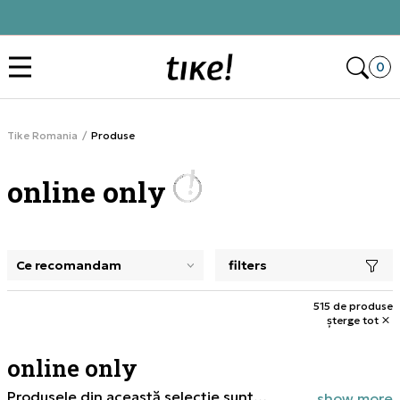
Click&Collect
Des
0
Tike Romania
Produse
online only
filters
selectarea unui filtru închide panoul de filtre, încarcă pro
515 de produse
șterge tot
online only
Produsele din această selecție sunt
show more