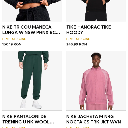
NIKE TRICOU MANECA
TIKE HANORAC TIKE
LUNGA W NSW PHNX BCL
HOODY
AOJ LS TOP
PRET SPECIAL
PRET SPECIAL
130,19
RON
245,99
RON
NIKE PANTALONI DE
NIKE JACHETA M NRG
TRENING U NK WOOL
NOCTA CS TRK JKT WVN
CLASSICS FLC PANT
PRET SPECIAL
PRET SPECIAL