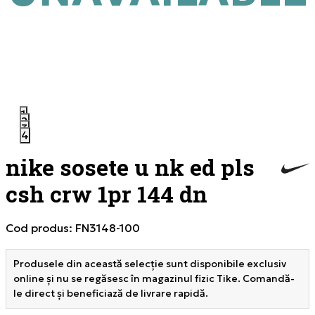
1
2
3
4
nike sosete u nk ed pls
csh crw 1pr 144 dn
Cod produs:
FN3148-100
Produsele din această selecție sunt disponibile exclusiv
online și nu se regăsesc în magazinul fizic Tike. Comandă-
le direct și beneficiază de livrare rapidă.