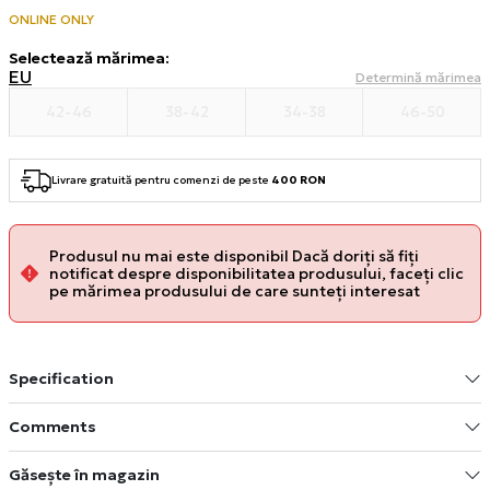
ONLINE ONLY
Selectează mărimea
:
EU
Determină mărimea
42-46
38-42
34-38
46-50
Livrare gratuită pentru comenzi de peste
400 RON
Produsul nu mai este disponibil Dacă doriți să fiți
notificat despre disponibilitatea produsului, faceți clic
pe mărimea produsului de care sunteți interesat
Specification
Comments
Găsește în magazin