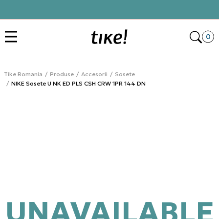
Click&Collect
Des
0
Tike Romania
Produse
Accesorii
Sosete
NIKE Sosete U NK ED PLS CSH CRW 1PR 144 DN
UNAVAILABLE