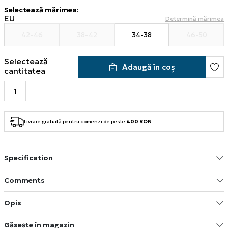
Selectează mărimea
:
EU
Determină mărimea
42-46
38-42
34-38
46-50
Selectează
Adaugă în coș
cantitatea
Livrare gratuită pentru comenzi de peste
400 RON
Specification
Comments
Opis
Găsește în magazin