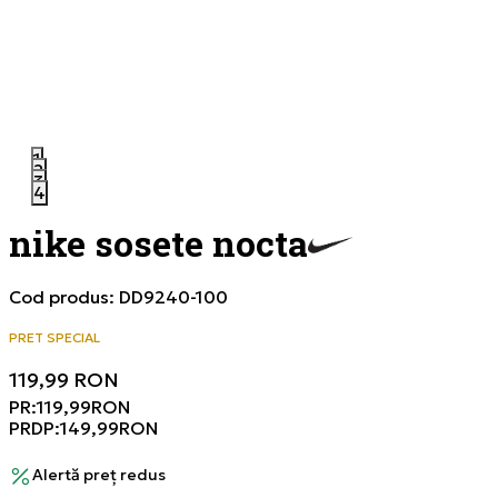
1
2
3
4
nike sosete nocta
Cod produs:
DD9240-100
PRET SPECIAL
119,99
RON
PR:
119,99
RON
PRDP:
149,99
RON
Alertă preț redus