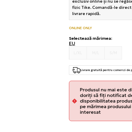
exclusiv online și nu se regă
fizic Tike. Comandă-le direct
livrare rapidă.
ONLINE ONLY
Selectează mărimea
:
EU
L/XL
M/L
S/M
Livrare gratuită pentru comenzi de
Produsul nu mai este d
doriți să fiți notificat 
disponibilitatea produsu
pe mărimea produsului 
interesat