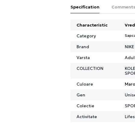
Specification
Comment
Characteristic
Vred
Category
Sapc
Brand
NIKE
Varsta
Adul
COLLECTION
KOLE
SPO
Culoare
Mar
Gen
Unis
Colectie
SPO
Activitate
Lifes