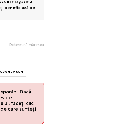
sesc în magazinul
 și beneficiază de
Determină mărimea
 peste
400 RON
isponibil Dacă
despre
lui, faceți clic
de care sunteți