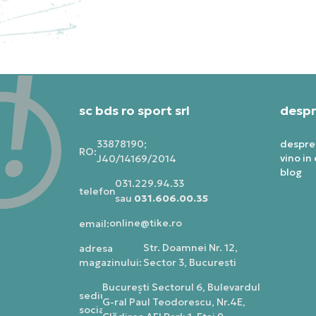
sc bds ro sport srl
despr
33878190;
despre
RO:
vino in
J40/14169/2014
blog
031.229.94.33
telefon:
sau
031.606.00.35
online@tike.ro
email:
Str. Doamnei Nr. 12,
adresa
magazinului:
Sector 3, Bucuresti
Bucureşti Sectorul 6, Bulevardul
sediu
G-ral Paul Teodorescu, Nr.4E,
social: