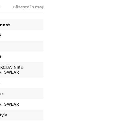
s
Găsește în magazin
nost
a
ti
KCIJA-NIKE
RTSWEAR
o
ex
RTSWEAR
tyle