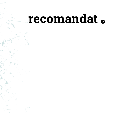
recomandat
NIKE SAPCA CLUB
NI
179,99
RON
149