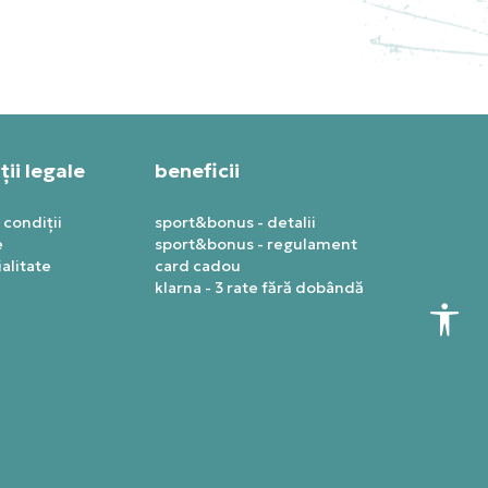
85,49
RON
ii legale
beneficii
 condiții
sport&bonus - detalii
e
sport&bonus - regulament
alitate
card cadou
klarna - 3 rate fără dobândă