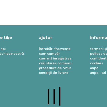
119,99
RON
e tike
ajutor
informaț
 noi
întrebări frecvente
termeni și
 echipa noastră
cum cumpăr
politica d
cum mă înregistrez
confidenți
vezi starea comenzii
cookies
procedura de retur
anpc
condiții de livrare
anpc – sal