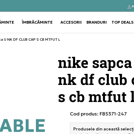
a
Click&Collect
Cumpă
ĂMINTE
ÎMBRĂCĂMINTE
ACCESORII
BRANDURI
TOP DEALS
Use shift+Enter to open or clos
Use shift+Enter to open or clos
ca U NK DF CLUB CAP S CB MTFUT L
nike sapca
nk df club
s cb mtfut 
Cod produs:
FB5371-247
ABLE
Produsele din această selecți