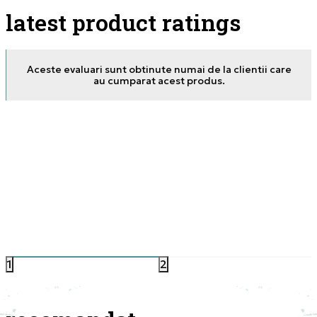
latest product ratings
Aceste evaluari sunt obtinute numai de la clientii care
au cumparat acest produs.
08.07.2026. 18:16
17.04
1
2