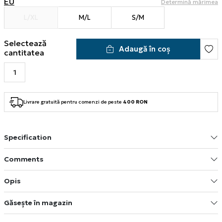
EU
Determină mărimea
L/XL
M/L
S/M
Selectează
Adaugă în coș
cantitatea
Livrare gratuită pentru comenzi de peste
400 RON
Specification
Comments
Opis
Găsește în magazin