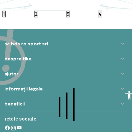
119,99
RON
85,49
1
2
3
4
sc bds ro sport srl
despre tike
ajutor
informații legale
beneficii
rețele sociale