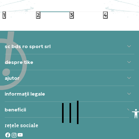
406,99
RON
381,99
1
2
3
4
sc bds ro sport srl
despre tike
ajutor
informații legale
beneficii
rețele sociale