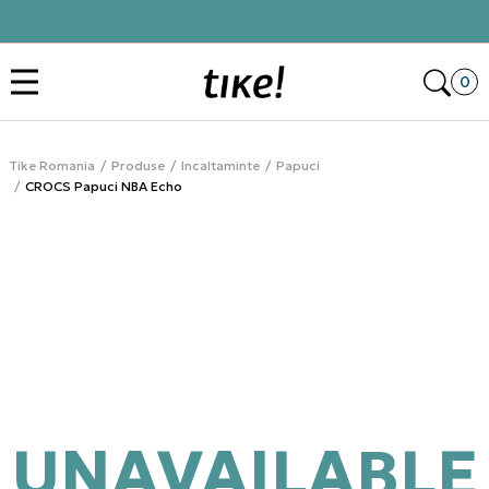
Click&Collect
Des
0
Tike Romania
Produse
Incaltaminte
Papuci
CROCS Papuci NBA Echo
UNAVAILABLE