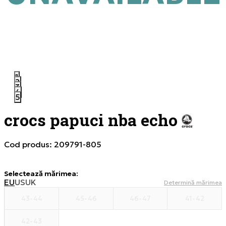
1
2
3
4
5
crocs papuci nba echo
Cod produs:
209791-805
Selectează mărimea
:
EU
US
UK
Determină mărimea
43-44
45-46
46-47
41-42
42-43