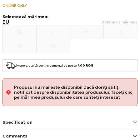
ONLINE ONLY
Selectează mărimea
:
EU
Determină mărimea
2XL
L
M
S
XL
XS
Livrare gratuită pentru comenzi de peste
400 RON
Produsul nu mai este disponibil Dacă doriți să fiți
notificat despre disponibilitatea produsului, faceți clic
pe mărimea produsului de care sunteți interesat
Specification
Comments