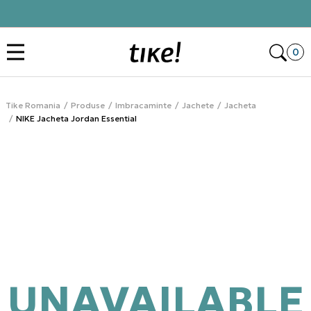
Click&Collect
Des
0
Tike Romania
Produse
Imbracaminte
Jachete
Jacheta
NIKE Jacheta Jordan Essential
UNAVAILABLE