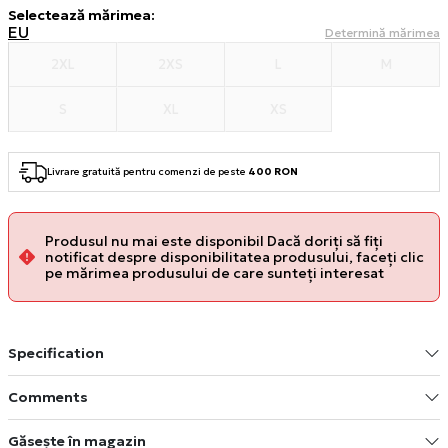
Selectează mărimea
:
EU
Determină mărimea
2XL
2XS
L
M
S
XL
XS
Livrare gratuită pentru comenzi de peste
400 RON
Produsul nu mai este disponibil Dacă doriți să fiți
notificat despre disponibilitatea produsului, faceți clic
pe mărimea produsului de care sunteți interesat
Specification
Comments
Găsește în magazin