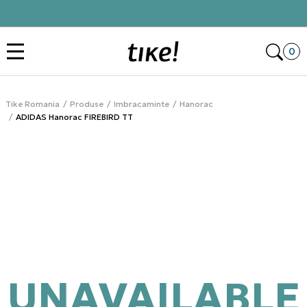
Click&Collect
Des
0
Tike Romania
Produse
Imbracaminte
Hanorac
ADIDAS Hanorac FIREBIRD TT
UNAVAILABLE