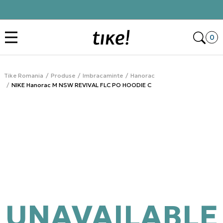
Click&Collect
Des
0
Tike Romania
Produse
Imbracaminte
Hanorac
NIKE Hanorac M NSW REVIVAL FLC PO HOODIE C
UNAVAILABLE