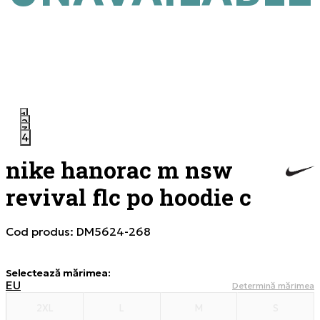
1
2
3
4
nike hanorac m nsw
revival flc po hoodie c
Cod produs:
DM5624-268
Selectează mărimea
:
EU
Determină mărimea
2XL
L
M
S