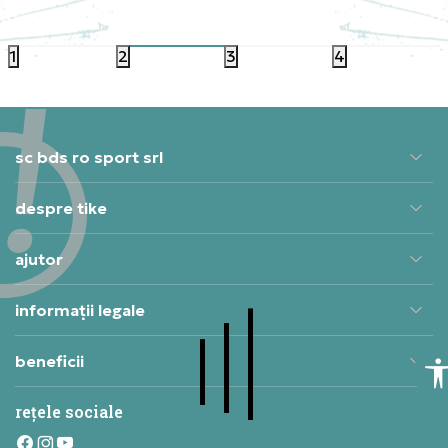
629,9
683,99
RON
1
2
3
4
sc bds ro sport srl
despre tike
ajutor
informații legale
beneficii
rețele sociale