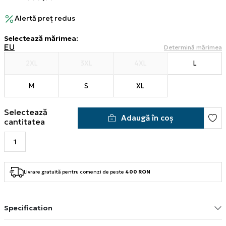
Alertă preț redus
Selectează mărimea
:
EU
Determină mărimea
2XL
3XL
4XL
L
M
S
XL
Selectează
Adaugă în coș
cantitatea
Livrare gratuită pentru comenzi de peste
400 RON
Specification