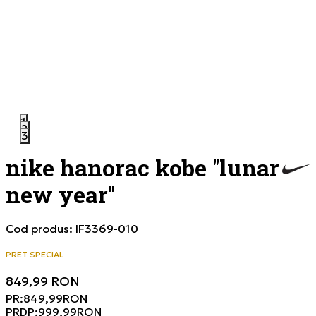
1
2
3
nike hanorac kobe ''lunar
new year''
Cod produs:
IF3369-010
PRET SPECIAL
849,99
RON
PR:
849,99
RON
PRDP:
999,99
RON