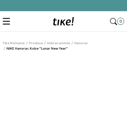
Click&Collect
Des
0
Tike Romania
Produse
Imbracaminte
Hanorac
NIKE Hanorac Kobe ''Lunar New Year''