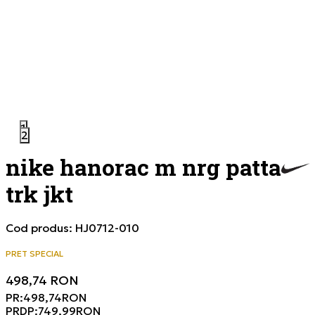
1
2
nike hanorac m nrg patta
trk jkt
Cod produs:
HJ0712-010
PRET SPECIAL
498,74
RON
PR:
498,74
RON
PRDP:
749,99
RON