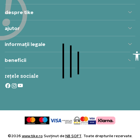
despre tike
ajutor
informații legale
beneficii
rețele sociale
©2026
www.tike.ro
Susținut de
NB SOFT
. Toate drepturile rezervate.