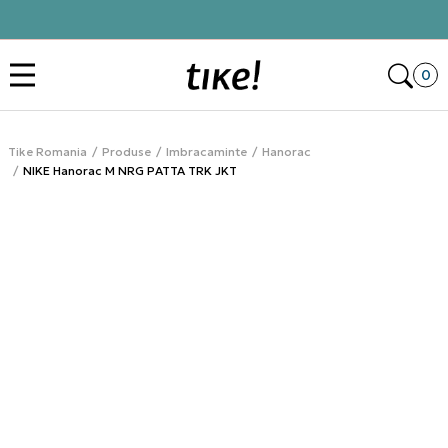
Click&Collect
Des
0
Tike Romania
Produse
Imbracaminte
Hanorac
NIKE Hanorac M NRG PATTA TRK JKT