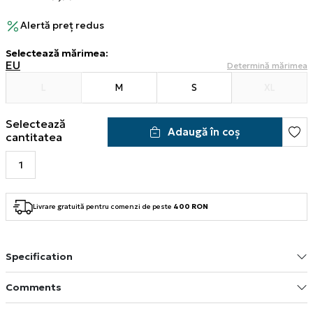
Alertă preț redus
Selectează mărimea
:
EU
Determină mărimea
L
M
S
XL
Selectează
Adaugă în coș
cantitatea
Livrare gratuită pentru comenzi de peste
400 RON
Specification
Comments