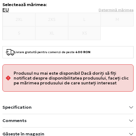
Selectează mărimea
:
EU
Determină mărimea
2XL
2XS
L
M
S
XL
XS
Livrare gratuită pentru comenzi de peste
400 RON
Produsul nu mai este disponibil Dacă doriți să fiți
notificat despre disponibilitatea produsului, faceți clic
pe mărimea produsului de care sunteți interesat
Specification
Comments
Găsește în magazin