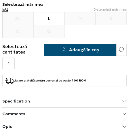
Selectează mărimea
:
EU
Determină mărimea
2XL
L
M
S
XL
XS
Selectează
Adaugă în coș
cantitatea
Livrare gratuită pentru comenzi de peste
400 RON
Specification
Comments
Opis