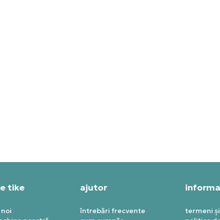
RDAN TRICOU JORDAN
JORDAN TRICOU AIR JORD
OOKLYN
85
PRET SPECIAL
9,99
RON
250,79
RON
e tike
ajutor
informaț
 noi
întrebări frecvente
termeni și