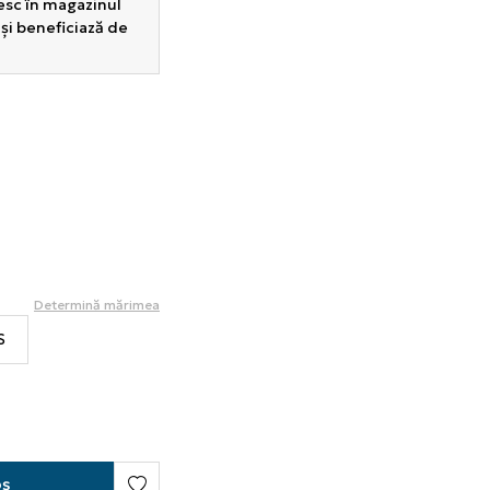
sesc în magazinul
 și beneficiază de
Determină mărimea
S
oș