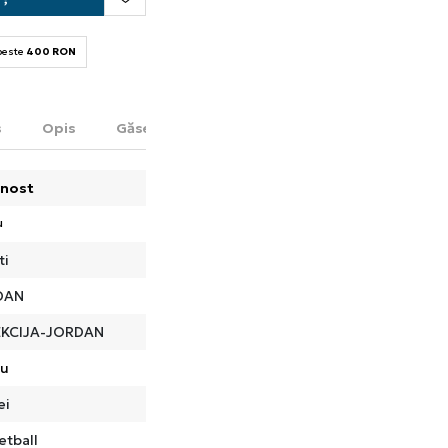
 peste
400 RON
s
Opis
Găsește în magazin
nost
u
ti
DAN
EKCIJA-JORDAN
ru
ei
etball