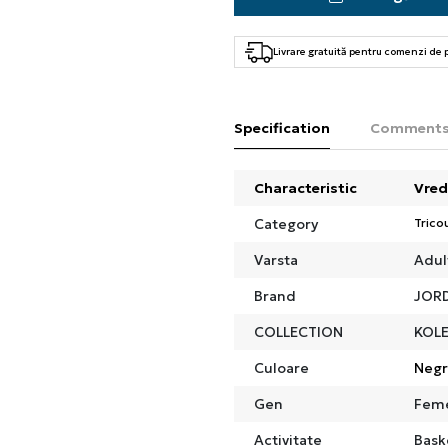
Livrare gratuită pentru comenzi de
Specification
Comment
Characteristic
Vred
Category
Trico
Varsta
Adul
Brand
JOR
COLLECTION
KOL
Culoare
Neg
Gen
Fem
Activitate
Bask