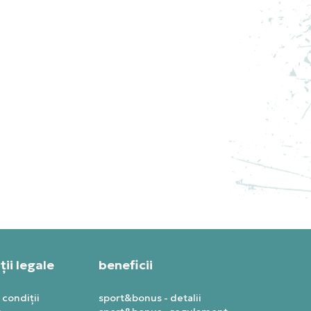
AN
JORDAN TRICOU JORDAN
ESSENTIALS
PRET SPECIAL
209,99
RON
ii legale
beneficii
 condiții
sport&bonus - detalii