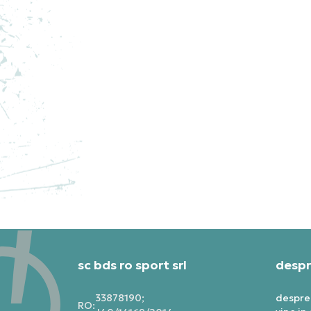
JORDAN TRICOU JORDAN PSG
JO
BR
449,99
RON
34
sc bds ro sport srl
despr
33878190;
despre
RO: