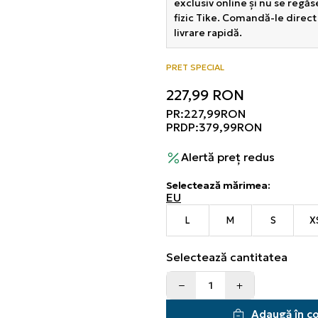
exclusiv online și nu se regă
fizic Tike. Comandă-le direct
livrare rapidă.
PRET SPECIAL
227,99
RON
PR:
227,99
RON
PRDP:
379,99
RON
Alertă preț redus
Selectează mărimea
:
EU
L
M
S
X
Selectează cantitatea
Adaugă în c