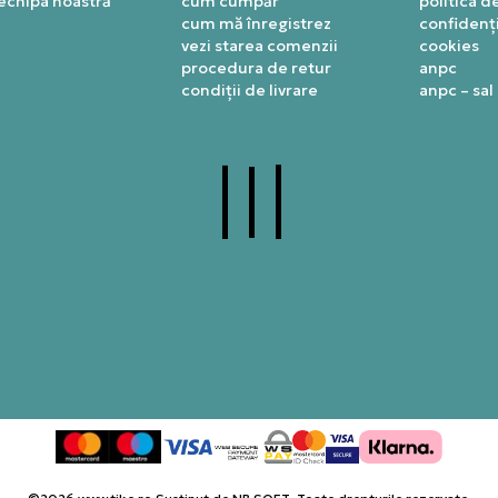
 echipa noastră
cum cumpăr
politica d
cum mă înregistrez
confidenți
vezi starea comenzii
cookies
procedura de retur
anpc
condiții de livrare
anpc – sal