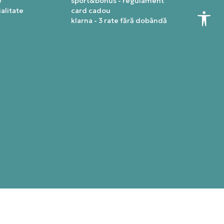
e
sport&bonus - regulament
alitate
card cadou
klarna - 3 rate fără dobândă