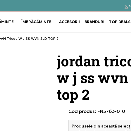
a
Click&Collect
Cumpă
ĂMINTE
ÎMBRĂCĂMINTE
ACCESORII
BRANDURI
TOP DEALS
Use shift+Enter to open or clos
Use shift+Enter to open or clos
AN Tricou W J SS WVN SLD TOP 2
jordan tric
w j ss wvn
top 2
Cod produs:
FN5763-010
Produsele din această selecți