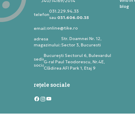
vino in
J40/14169/2014
blog
031.229.94.33
telefon:
sau
031.606.00.35
online@tike.ro
email:
Str. Doamnei Nr. 12,
adresa
magazinului:
Sector 3, Bucuresti
Bucureşti Sectorul 6, Bulevardul
sediu
G-ral Paul Teodorescu, Nr.4E,
social:
Clădirea AFI Park 1, Etaj 9
rețele sociale