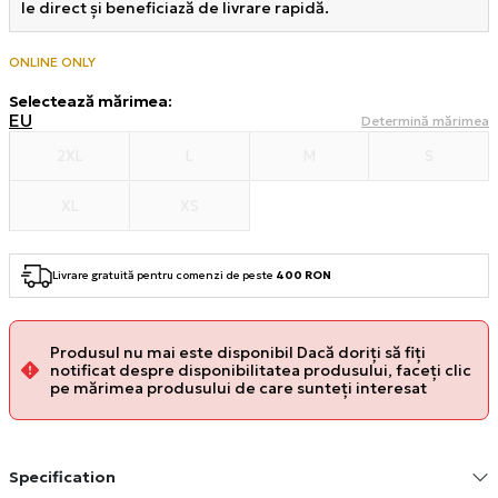
le direct și beneficiază de livrare rapidă.
ONLINE ONLY
Selectează mărimea
:
EU
Determină mărimea
2XL
L
M
S
XL
XS
Livrare gratuită pentru comenzi de peste
400 RON
Produsul nu mai este disponibil Dacă doriți să fiți
notificat despre disponibilitatea produsului, faceți clic
pe mărimea produsului de care sunteți interesat
Specification