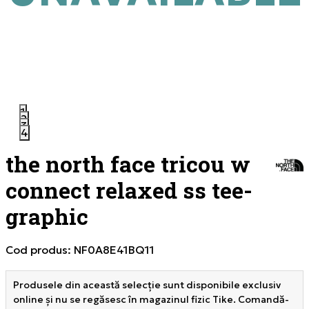
1
2
3
4
the north face tricou w
connect relaxed ss tee-
graphic
Cod produs:
NF0A8E41BQ11
Produsele din această selecție sunt disponibile exclusiv
online și nu se regăsesc în magazinul fizic Tike. Comandă-