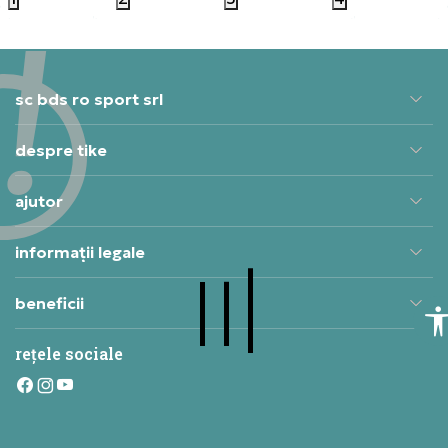
sc bds ro sport srl
despre tike
ajutor
informații legale
beneficii
rețele sociale