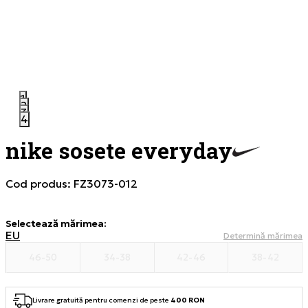
1
2
3
4
nike sosete everyday
Cod produs:
FZ3073-012
Selectează mărimea
:
EU
Determină mărimea
46-50
34-38
42-46
38-42
Livrare gratuită pentru comenzi de peste
400 RON