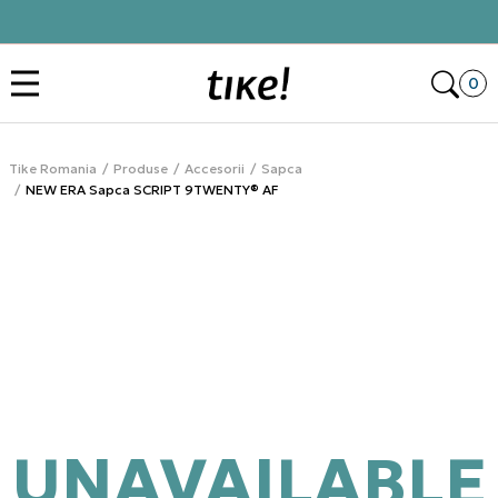
Click&Collect
Des
0
Tike Romania
Produse
Accesorii
Sapca
NEW ERA Sapca SCRIPT 9TWENTY® AF
UNAVAILABLE