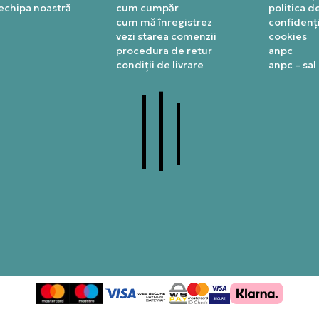
 echipa noastră
cum cumpăr
politica d
cum mă înregistrez
confidenți
vezi starea comenzii
cookies
procedura de retur
anpc
condiții de livrare
anpc – sal