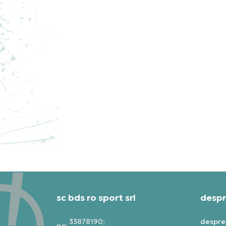
NI
RE
PRE
279
sc bds ro sport srl
despr
33878190;
despre