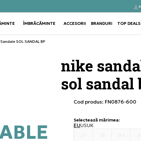
a
Click&Collect
Cumpă
ĂMINTE
ÎMBRĂCĂMINTE
ACCESORII
BRANDURI
TOP DEALS
Use shift+Enter to open or clos
Use shift+Enter to open or clos
 Sandale SOL SANDAL BP
nike sanda
sol sandal
Cod produs:
FN0876-600
Selectează mărimea
:
ABLE
EU
US
UK
27
28
29.5
3