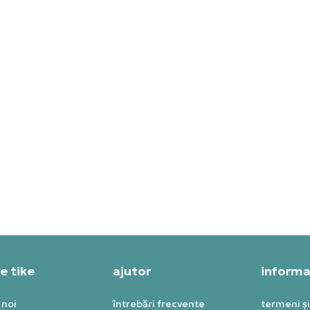
KE SANDALE REACTX
NIKE SANDALE ONEONTA
JUVEN8
T SPECIAL
PRET SPECIAL
,99
RON
199,79
RON
e tike
ajutor
informaț
 noi
întrebări frecvente
termeni și