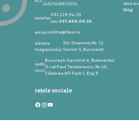
RO:
vino in
J40/14169/2014
blog
031.229.94.33
telefon:
sau
031.606.00.35
online@tike.ro
email:
Str. Doamnei Nr. 12,
adresa
magazinului:
Sector 3, Bucuresti
Bucureşti Sectorul 6, Bulevardul
sediu
G-ral Paul Teodorescu, Nr.4E,
social:
Clădirea AFI Park 1, Etaj 9
rețele sociale