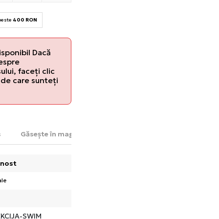
 peste
400 RON
isponibil Dacă
despre
lui, faceți clic
de care sunteți
s
Găsește în magazin
nost
le
KCIJA-SWIM