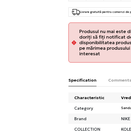
Livrare gratuită pentru comenzi de
Produsul nu mai este d
doriți să fiți notificat 
disponibilitatea produsu
pe mărimea produsului 
interesat
Specification
Comment
Characteristic
Vred
Category
Sanda
Brand
NIKE
COLLECTION
KOLE