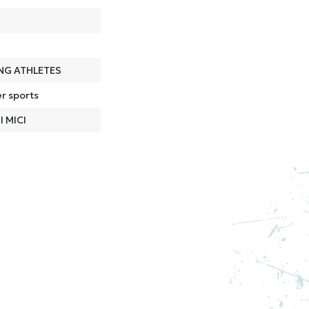
NG ATHLETES
r sports
I MICI