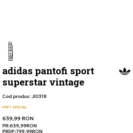
1
2
3
4
5
adidas pantofi sport
superstar vintage
Cod produs:
JI0318
PRET SPECIAL
639,99
RON
PR:
639,99
RON
PRDP:
799,99
RON