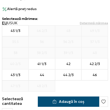
Alertă preț redus
Selectează mărimea
:
EU
US
UK
Determină mărimea
45 1/3
46 2/3
48
49 1/3
35.5
36
36 2/3
37 1/3
38
38 2/3
39 1/3
40
40 2/3
41 1/3
42
42 2/3
43 1/3
44
44 2/3
46
47 1/3
48 2/3
Selectează
Adaugă în coș
cantitatea