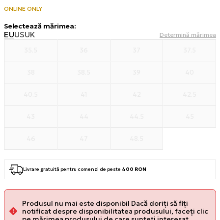
ONLINE ONLY
Selectează mărimea
:
EU
US
UK
Determină mărimea
35.5
36
37
37.5
38
38.5
39
40
40.5
41
42
42.5
43
44
44.5
45
46
47
48.5
Livrare gratuită pentru comenzi de peste
400 RON
Produsul nu mai este disponibil Dacă doriți să fiți
notificat despre disponibilitatea produsului, faceți clic
pe mărimea produsului de care sunteți interesat