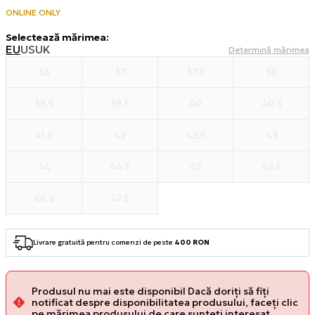
ONLINE ONLY
Selectează mărimea
:
EU
US
UK
Determină mărimea
36
37
37.5
38
38.5
39.5
40
40.5
41.5
42
42.5
43
44
44.5
45
45.5
46.5
47.5
Livrare gratuită pentru comenzi de peste
400 RON
Produsul nu mai este disponibil Dacă doriți să fiți
notificat despre disponibilitatea produsului, faceți clic
pe mărimea produsului de care sunteți interesat