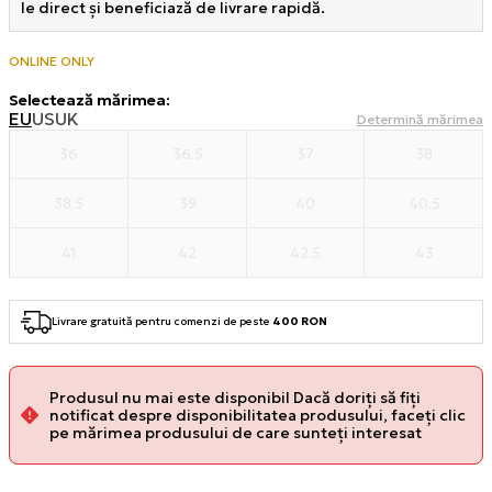
le direct și beneficiază de livrare rapidă.
ONLINE ONLY
Selectează mărimea
:
EU
US
UK
Determină mărimea
36
36.5
37
38
38.5
39
40
40.5
41
42
42.5
43
Livrare gratuită pentru comenzi de peste
400 RON
Produsul nu mai este disponibil Dacă doriți să fiți
notificat despre disponibilitatea produsului, faceți clic
pe mărimea produsului de care sunteți interesat