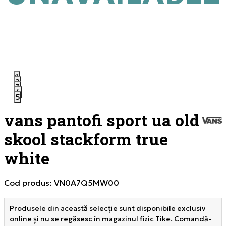
1
2
3
4
5
vans pantofi sport ua old
skool stackform true
white
Cod produs:
VN0A7Q5MW00
Produsele din această selecție sunt disponibile exclusiv
online și nu se regăsesc în magazinul fizic Tike. Comandă-