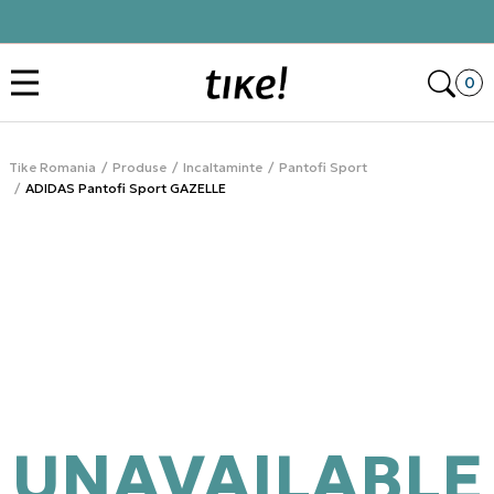
Cumpără acum, plateste mai târziu 3 rate fără dobândă cu Klarna
Des
0
Tike Romania
Produse
Incaltaminte
Pantofi Sport
ADIDAS Pantofi Sport GAZELLE
UNAVAILABLE