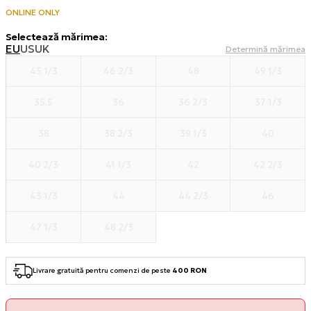
ONLINE ONLY
Selectează mărimea
:
EU
US
UK
Determină mărimea
45 1/3
46 2/3
48
49 1/3
35.5
36
36 2/3
37 1/3
38
38 2/3
39 1/3
40
40 2/3
41 1/3
42
42 2/3
43 1/3
44
44 2/3
46
47 1/3
48 2/3
Livrare gratuită pentru comenzi de peste
400 RON