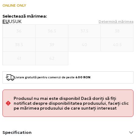
ONLINE ONLY
Selectează mărimea
:
EU
US
UK
Determină mărimea
36
36.5
37.5
38
38.5
39
40
40.5
41
42
Livrare gratuită pentru comenzi de peste
400 RON
Produsul nu mai este disponibil Dacă doriți să fiți
notificat despre disponibilitatea produsului, faceți clic
pe mărimea produsului de care sunteți interesat
Specification