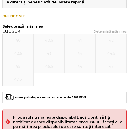
le direct și beneficiază de livrare rapidă.
ONLINE ONLY
Selectează mărimea
:
EU
US
UK
Determină mărimea
40
40.5
41
42
42.5
43
44
44.5
45
45.5
46
47
47.5
Livrare gratuită pentru comenzi de peste
400 RON
Produsul nu mai este disponibil Dacă doriți să fiți
notificat despre disponibilitatea produsului, faceți clic
pe mărimea produsului de care sunteți interesat