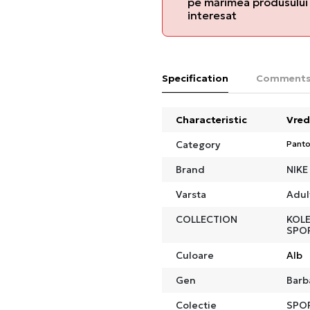
pe mărimea produsului 
interesat
Specification
Comment
Characteristic
Vred
Category
Panto
Brand
NIKE
Varsta
Adul
COLLECTION
KOLE
SPO
Culoare
Alb
Gen
Barb
Colectie
SPO