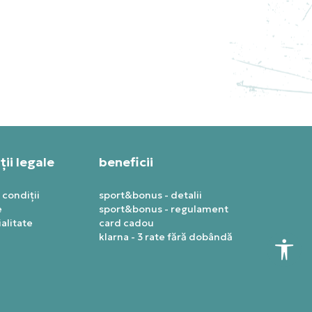
S
NIKE PANTOFI SPORT AIR
JORDAN 13 RETRO “WHITE
AND UNIVERSITY RED”
999,99
RON
ii legale
beneficii
 condiții
sport&bonus - detalii
e
sport&bonus - regulament
alitate
card cadou
klarna - 3 rate fără dobândă