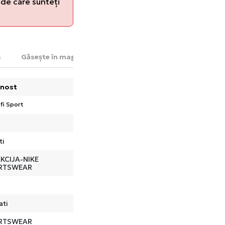
de care sunteți
s
Găsește în magazin
nost
fi Sport
ti
KCIJA-NIKE
RTSWEAR
ati
RTSWEAR