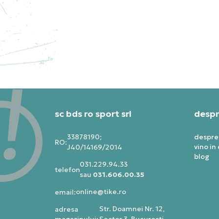
NIKE PANTOFI SPORT
NI
PEGASUS PREMIUM
JO
1.099,99
RON
1.0
sc bds ro sport srl
despr
33878190;
despre
RO:
vino in
J40/14169/2014
blog
031.229.94.33
telefon:
sau
031.606.00.35
online@tike.ro
email:
Str. Doamnei Nr. 12,
adresa