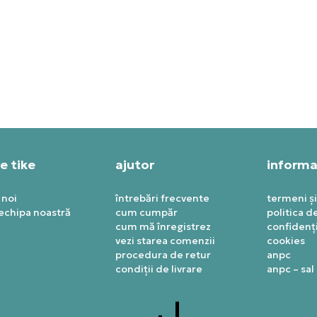
KE PANTOFI SPORT AIR
NIKE PANTOFI SPORT WMN
RDAN 12 RETRO
AIR JORDAN 3 RETRO
49,99
RON
1.049,99
RON
e tike
ajutor
informaț
 noi
întrebări frecvente
termeni și
 echipa noastră
cum cumpăr
politica d
cum mă înregistrez
confidenți
vezi starea comenzii
cookies
procedura de retur
anpc
condiții de livrare
anpc – sal