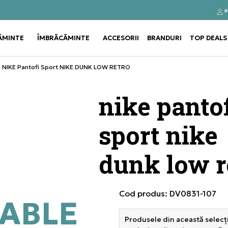
a
Click&Collect
Cumpă
ĂMINTE
ÎMBRĂCĂMINTE
ACCESORII
BRANDURI
TOP DEALS
Use shift+Enter to open or clos
Use shift+Enter to open or clos
NIKE Pantofi Sport NIKE DUNK LOW RETRO
nike pantof
sport nike
dunk low r
Cod produs:
DV0831-107
ABLE
Produsele din această selecți