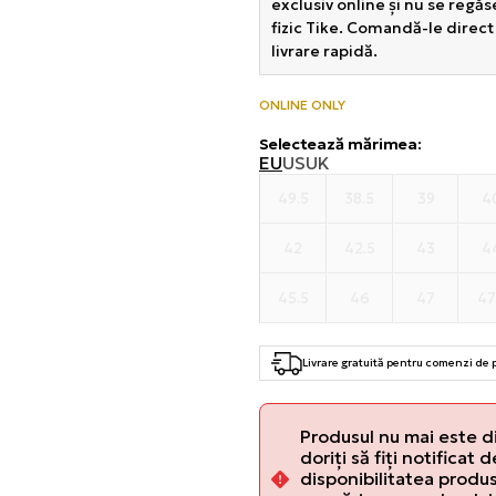
exclusiv online și nu se regă
fizic Tike. Comandă-le direct
livrare rapidă.
ONLINE ONLY
Selectează mărimea
:
EU
US
UK
49.5
38.5
39
4
42
42.5
43
4
45.5
46
47
47
Livrare gratuită pentru comenzi de
Produsul nu mai este d
doriți să fiți notificat 
disponibilitatea produsu