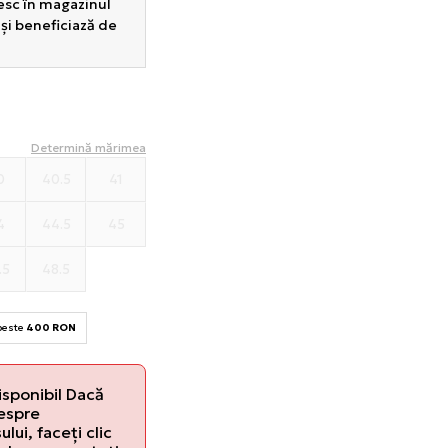
sesc în magazinul
 și beneficiază de
Determină mărimea
0
40.5
41
4
44.5
45
.5
48.5
 peste
400 RON
isponibil Dacă
despre
lui, faceți clic