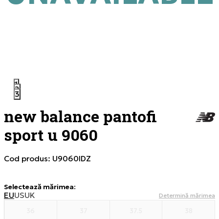
1
2
3
new balance pantofi
sport u 9060
Cod produs:
U9060IDZ
Selectează mărimea
:
EU
US
UK
Determină mărimea
36
37
37.5
38