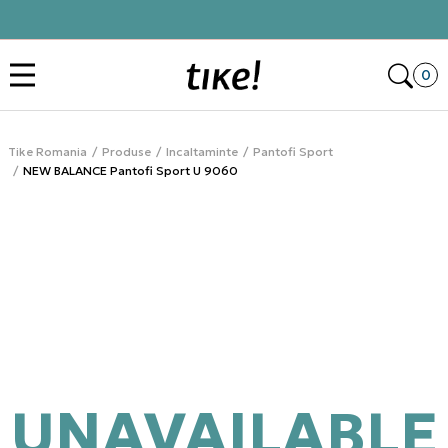
Click&Collect
Des
0
Tike Romania
Produse
Incaltaminte
Pantofi Sport
NEW BALANCE Pantofi Sport U 9060
UNAVAILABLE