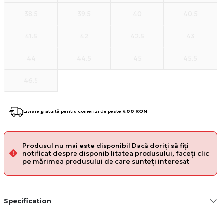
38.5
39.5
40
40.5
41.5
42
42.5
43
44
44.5
45
45.5
46.5
Livrare gratuită pentru comenzi de peste
400 RON
Produsul nu mai este disponibil Dacă doriți să fiți
notificat despre disponibilitatea produsului, faceți clic
pe mărimea produsului de care sunteți interesat
Specification