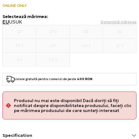
ONLINE ONLY
Selectează mărimea
:
EU
US
UK
Determină mărimea
37
37.5
38
39
39.5
40
40.5
41.5
42
42.5
Livrare gratuită pentru comenzi de peste
400 RON
Produsul nu mai este disponibil Dacă doriți să fiți
notificat despre disponibilitatea produsului, faceți clic
pe mărimea produsului de care sunteți interesat
Specification