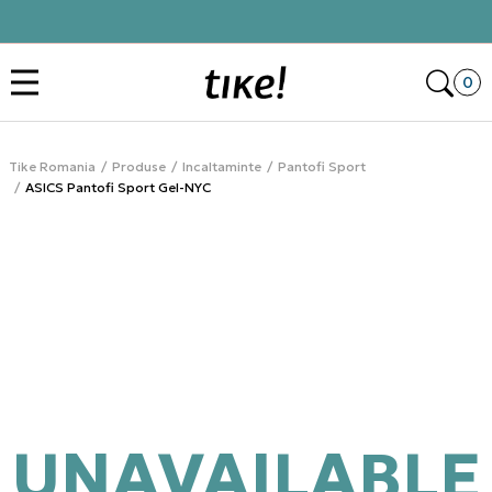
Click&Collect
Des
0
Tike Romania
Produse
Incaltaminte
Pantofi Sport
ASICS Pantofi Sport Gel-NYC
Smart Buys
UNAVAILABLE