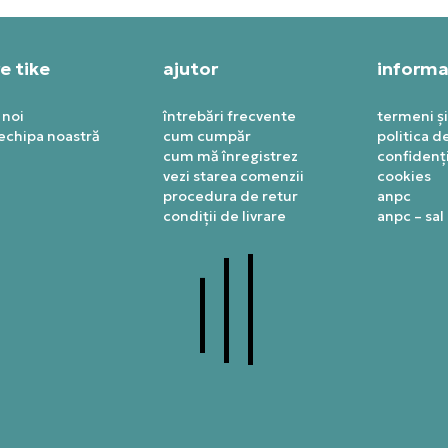
e tike
ajutor
informaț
 noi
întrebări frecvente
termeni și
 echipa noastră
cum cumpăr
politica d
cum mă înregistrez
confidenți
vezi starea comenzii
cookies
procedura de retur
anpc
condiții de livrare
anpc – sal