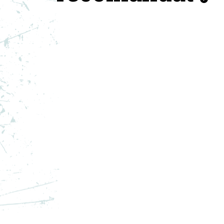
ADIDAS PANTOFI SPORT Y-3
AD
GENDO BOOT
GE
PRET SPECIAL
PRE
2.750,39
RON
1.5