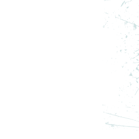
3
ADIDAS PANTOFI SPORT Y-3
ADIOS PRO 3 LX
PRET SPECIAL
1.267,19
RON