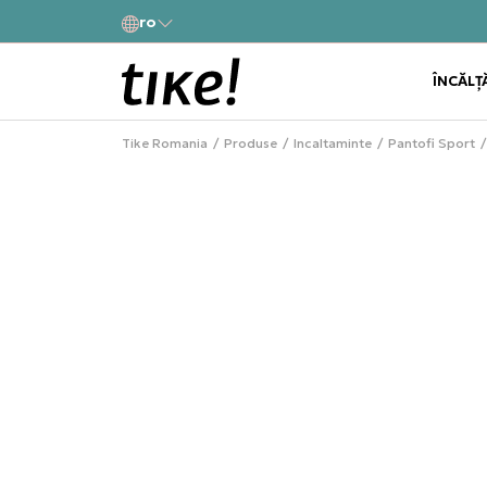
a
ro
Alătură-te și obține -10% la prima comandă
ÎNCĂLȚ
Tike Romania
Produse
Incaltaminte
Pantofi Sport