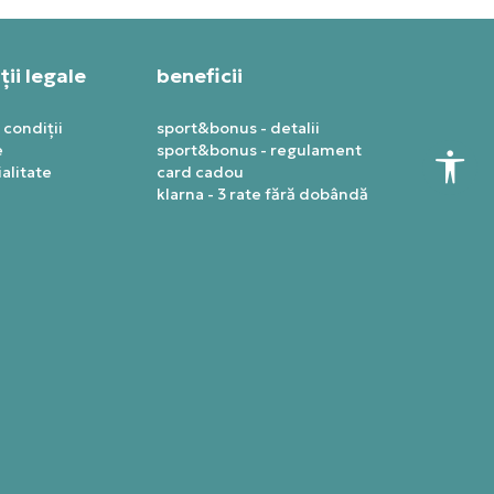
ii legale
beneficii
 condiții
sport&bonus - detalii
e
sport&bonus - regulament
alitate
card cadou
klarna - 3 rate fără dobândă