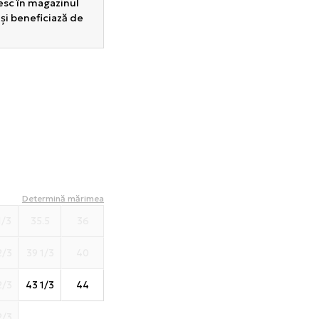
sesc în magazinul
 și beneficiază de
Determină mărimea
1/3
35.5
36
2/3
39 1/3
40
2/3
43 1/3
44
2/3