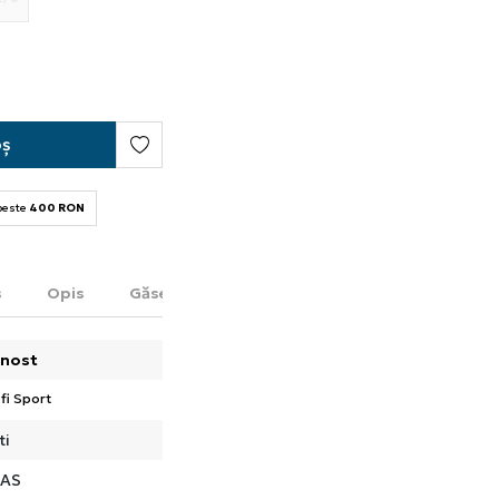
oș
 peste
400 RON
s
Opis
Găsește în magazin
nost
fi Sport
ti
DAS