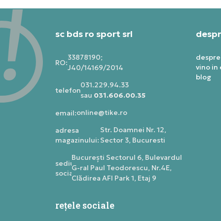
sc bds ro sport srl
despr
33878190;
despre
RO:
vino in
J40/14169/2014
blog
031.229.94.33
telefon:
sau
031.606.00.35
online@tike.ro
email:
Str. Doamnei Nr. 12,
adresa
magazinului:
Sector 3, Bucuresti
Bucureşti Sectorul 6, Bulevardul
sediu
G-ral Paul Teodorescu, Nr.4E,
social:
Clădirea AFI Park 1, Etaj 9
rețele sociale