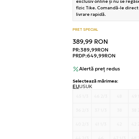
exclusiv online și nu se regă
fizic Tike. Comandă-le direct
livrare rapidă.
PRET SPECIAL
389,99
RON
PR:
389,99
RON
PRDP:
649,99
RON
Alertă preț redus
Selectează mărimea
:
EU
US
UK
45 1/3
46 2/3
48
49 
36 2/3
37 1/3
38
38 
40 2/3
41 1/3
42
42 
44 2/3
46
47 1/3
48 