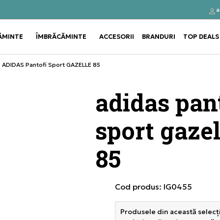
a
Click&Collect
Cumpă
ĂMINTE
ÎMBRĂCĂMINTE
ACCESORII
BRANDURI
TOP DEALS
Use shift+Enter to open or clos
Use shift+Enter to open or clos
ADIDAS Pantofi Sport GAZELLE 85
adidas pan
sport gazel
85
Cod produs:
IG0455
Produsele din această selecți