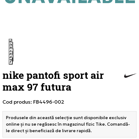
1
2
3
4
5
6
7
nike pantofi sport air
max 97 futura
Cod produs:
FB4496-002
Produsele din această selecție sunt disponibile exclusiv
online și nu se regăsesc în magazinul fizic Tike. Comandă-
le direct și beneficiază de livrare rapidă.