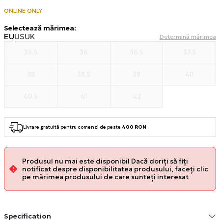
ONLINE ONLY
Selectează mărimea
:
EU
US
UK
Determină mărimea
35.5
36
36.5
37.5
38
38.5
39
40
40.5
41
42
Livrare gratuită pentru comenzi de peste
400 RON
Produsul nu mai este disponibil Dacă doriți să fiți
notificat despre disponibilitatea produsului, faceți clic
pe mărimea produsului de care sunteți interesat
Specification