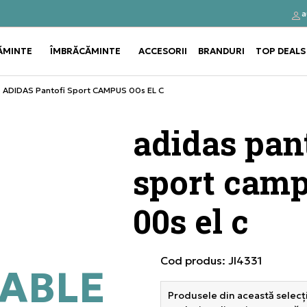
a
Click&Collect
Cumpă
ĂMINTE
ÎMBRĂCĂMINTE
ACCESORII
BRANDURI
TOP DEALS
Use shift+Enter to open or clos
Use shift+Enter to open or clos
ADIDAS Pantofi Sport CAMPUS 00s EL C
adidas pan
sport cam
00s el c
Cod produs:
JI4331
ABLE
Produsele din această selecți