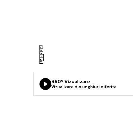
1
2
3
4
5
360° Vizualizare
Vizualizare din unghiuri diferite