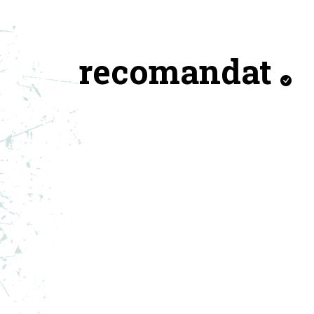
recomandat
ADIDAS PANTOFI SPORT Y-3
AD
GENDO BOOT
GE