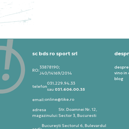
PRET SPECIAL
PRE
2.750,39
RON
1.5
sc bds ro sport srl
despr
33878190;
despre
RO:
vino in
J40/14169/2014
blog
031.229.94.33
telefon:
sau
031.606.00.35
online@tike.ro
email:
Str. Doamnei Nr. 12,
adresa
magazinului:
Sector 3, Bucuresti
Bucureşti Sectorul 6, Bulevardul
sediu