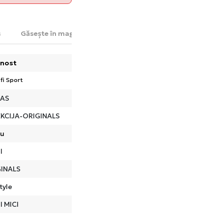
s
Găsește în magazin
nost
fi Sport
DAS
KCIJA-ORIGINALS
ru
I
INALS
tyle
I MICI