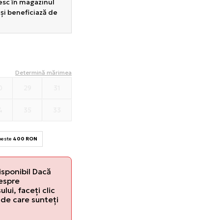
sesc în magazinul
 și beneficiază de
Determină mărimea
0
29
31
4
35
33
 peste
400 RON
isponibil Dacă
despre
lui, faceți clic
de care sunteți