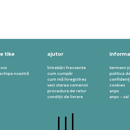
T SPECIAL
PRET SPECIAL
55,19
RON
1.322,39
RON
e tike
ajutor
informaț
 noi
întrebări frecvente
termeni și
 echipa noastră
cum cumpăr
politica d
cum mă înregistrez
confidenți
vezi starea comenzii
cookies
procedura de retur
anpc
condiții de livrare
anpc – sal