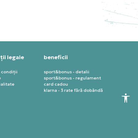
PRET SPECIAL
1.267,19
RON
ii legale
beneficii
 condiții
sport&bonus - detalii
e
sport&bonus - regulament
alitate
card cadou
klarna - 3 rate fără dobândă