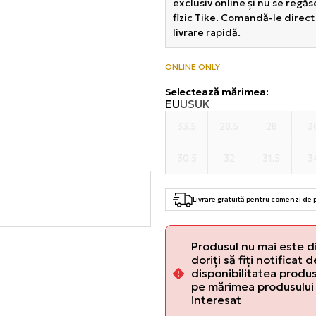
exclusiv online și nu se regă
fizic Tike. Comandă-le direct
livrare rapidă.
ONLINE ONLY
Selectează mărimea
:
EU
US
UK
33.5
28.5
28
3
30.5
32
31.5
3
Livrare gratuită pentru comenzi de
Produsul nu mai este d
doriți să fiți notificat 
disponibilitatea produsu
pe mărimea produsului 
interesat