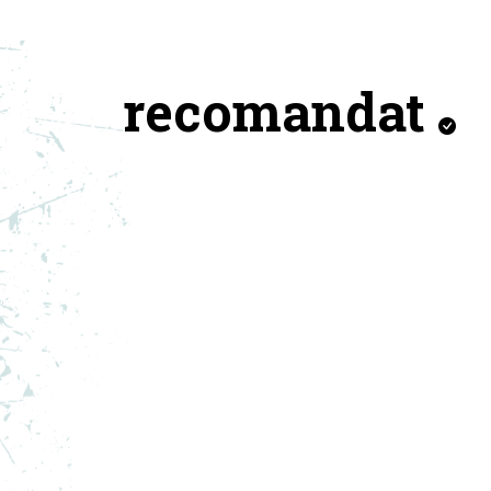
recomandat
ASICS PANTOFI SPORT GEL-
AS
QUANTUM KINETIC
NIM