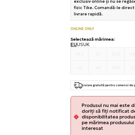
exclusiv online și nu se regă
fizic Tike. Comandă-le direct
livrare rapidă.
ONLINE ONLY
Selectează mărimea
:
EU
US
UK
41.5
42
42.5
43
45
46
46.5
4
Livrare gratuită pentru comenzi de
Produsul nu mai este d
doriți să fiți notificat 
disponibilitatea produsu
pe mărimea produsului 
interesat