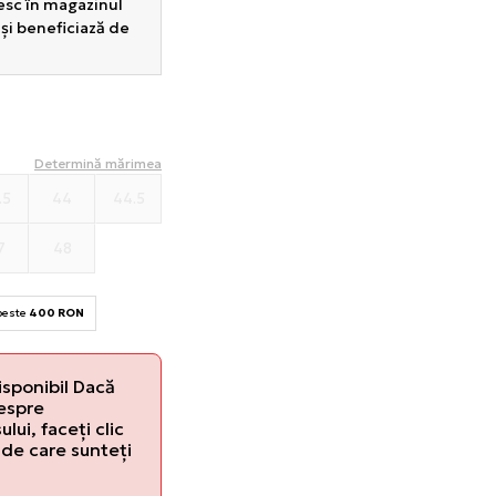
sesc în magazinul
 și beneficiază de
Determină mărimea
.5
44
44.5
7
48
 peste
400 RON
isponibil Dacă
despre
lui, faceți clic
de care sunteți