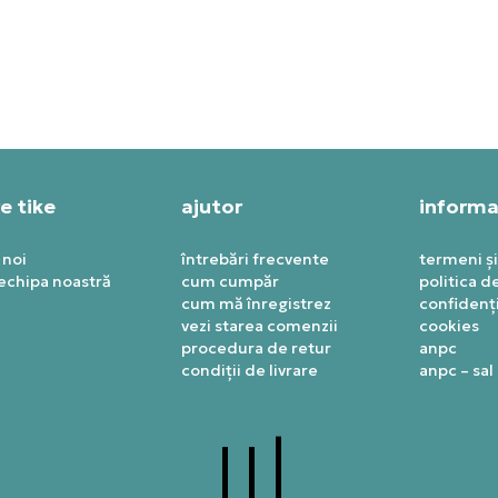
,99
RON
884,99
RON
e tike
ajutor
informaț
 noi
întrebări frecvente
termeni și
 echipa noastră
cum cumpăr
politica d
cum mă înregistrez
confidenți
vezi starea comenzii
cookies
procedura de retur
anpc
condiții de livrare
anpc – sal