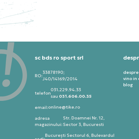
PRET SPECIAL
884
935,99
RON
sc bds ro sport srl
despr
33878190;
despre
RO:
vino in
J40/14169/2014
blog
031.229.94.33
telefon:
sau
031.606.00.35
online@tike.ro
email:
Str. Doamnei Nr. 12,
adresa
magazinului:
Sector 3, Bucuresti
Bucureşti Sectorul 6, Bulevardul
sediu