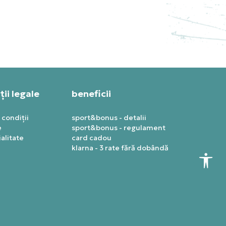
879,99
RON
ii legale
beneficii
 condiții
sport&bonus - detalii
e
sport&bonus - regulament
alitate
card cadou
klarna - 3 rate fără dobândă