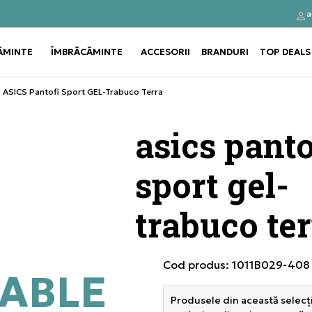
a
Click&Collect
Cumpă
ĂMINTE
ÎMBRĂCĂMINTE
ACCESORII
BRANDURI
TOP DEALS
Use shift+Enter to open or clos
Use shift+Enter to open or clos
ASICS Pantofi Sport GEL-Trabuco Terra
asics panto
sport gel-
trabuco ter
Cod produs:
1011B029-408
ABLE
Produsele din această selecți