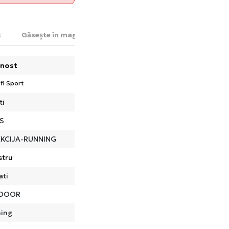
s
Găsește în magazin
nost
fi Sport
ti
S
KCIJA-RUNNING
stru
ati
DOOR
ing