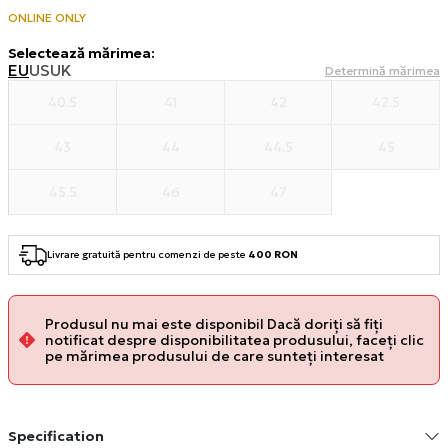
ONLINE ONLY
Selectează mărimea
:
EU
US
UK
Determină mărimea
40.5
41
42
42.5
43
44
44.5
45
45.5
46
47
Livrare gratuită pentru comenzi de peste
400 RON
Produsul nu mai este disponibil Dacă doriți să fiți
notificat despre disponibilitatea produsului, faceți clic
pe mărimea produsului de care sunteți interesat
Specification