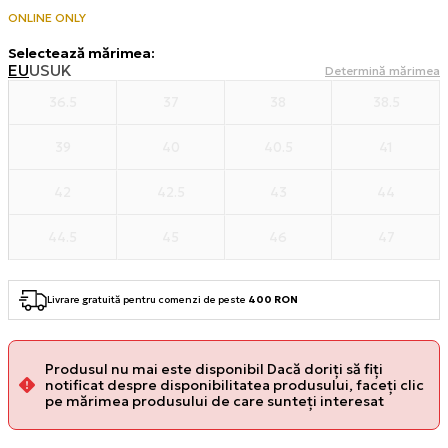
ONLINE ONLY
Selectează mărimea
:
EU
US
UK
Determină mărimea
36.5
37
38
38.5
39
40
40.5
41
42
42.5
43
44
44.5
45
46
47
Livrare gratuită pentru comenzi de peste
400 RON
Produsul nu mai este disponibil Dacă doriți să fiți
notificat despre disponibilitatea produsului, faceți clic
pe mărimea produsului de care sunteți interesat