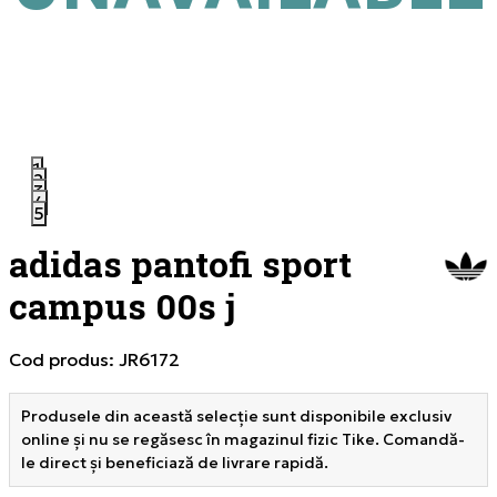
1
2
3
4
5
adidas pantofi sport
campus 00s j
Cod produs:
JR6172
Produsele din această selecție sunt disponibile exclusiv
online și nu se regăsesc în magazinul fizic Tike. Comandă-
le direct și beneficiază de livrare rapidă.