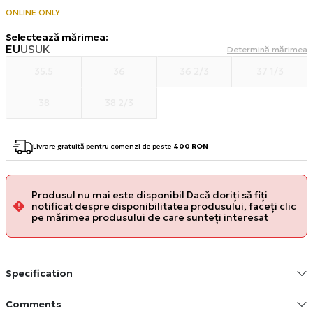
ONLINE ONLY
Selectează mărimea
:
EU
US
UK
Determină mărimea
35.5
36
36 2/3
37 1/3
38
38 2/3
Livrare gratuită pentru comenzi de peste
400 RON
Produsul nu mai este disponibil Dacă doriți să fiți
notificat despre disponibilitatea produsului, faceți clic
pe mărimea produsului de care sunteți interesat
Specification
Comments