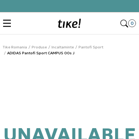
Click&Collect
Des
0
Tike Romania
Produse
Incaltaminte
Pantofi Sport
ADIDAS Pantofi Sport CAMPUS 00s J
UNAVAILABLE