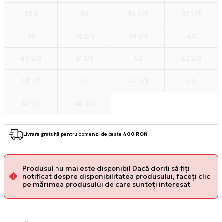
35.5
36
36 2/3
37 1/3
38
38 2/3
39 1/3
40
40 2/3
41 1/3
42
42 2/3
43 1/3
44
44 2/3
46
47 1/3
48 2/3
Livrare gratuită pentru comenzi de peste
400 RON
Produsul nu mai este disponibil Dacă doriți să fiți
notificat despre disponibilitatea produsului, faceți clic
pe mărimea produsului de care sunteți interesat