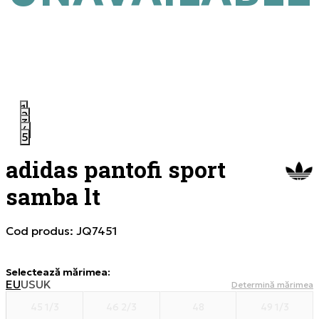
1
2
3
4
5
adidas pantofi sport
samba lt
Cod produs:
JQ7451
Selectează mărimea
:
EU
US
UK
Determină mărimea
45 1/3
46 2/3
48
49 1/3