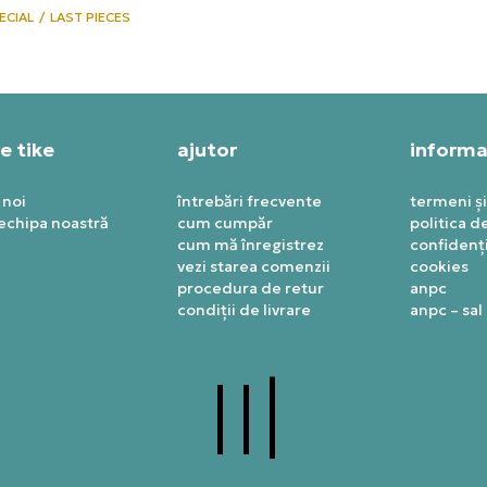
ECIAL
LAST PIECES
e tike
ajutor
informaț
 noi
întrebări frecvente
termeni și
 echipa noastră
cum cumpăr
politica d
cum mă înregistrez
confidenți
vezi starea comenzii
cookies
procedura de retur
anpc
condiții de livrare
anpc – sal