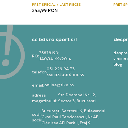
PRET SPECIAL
LAST PIECES
PRET SP
245,99
RON
sc bds ro sport srl
despr
33878190;
despre
RO:
vino in
J40/14169/2014
blog
031.229.94.33
telefon:
sau
031.606.00.35
online@tike.ro
email:
Str. Doamnei Nr. 12,
adresa
magazinului:
Sector 3, Bucuresti
Bucureşti Sectorul 6, Bulevardul
sediu
G-ral Paul Teodorescu, Nr.4E,
social:
Clădirea AFI Park 1, Etaj 9