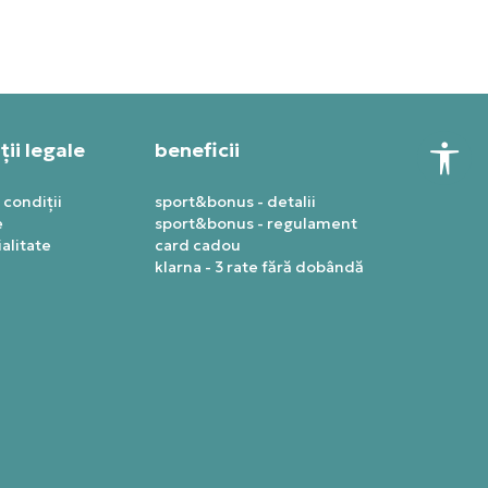
ii legale
beneficii
 condiții
sport&bonus - detalii
e
sport&bonus - regulament
alitate
card cadou
klarna - 3 rate fără dobândă