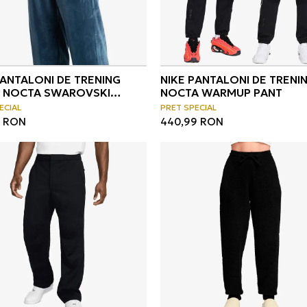
PANTALONI DE TRENING
NIKE PANTALONI DE TRENI
X NOCTA SWAROVSKI
NOCTA WARMUP PANT
R PANT
ECIAL
PRET SPECIAL
RON
440,99
RON