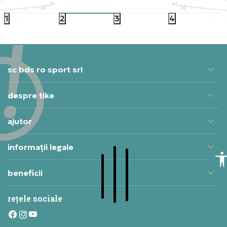
1
2
3
4
sc bds ro sport srl
despre tike
ajutor
informații legale
beneficii
rețele sociale