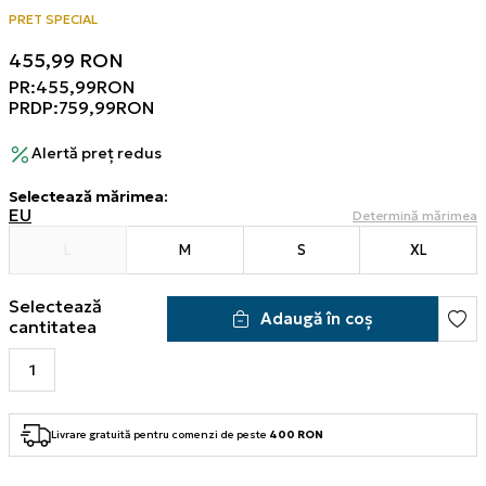
PRET SPECIAL
455,99
RON
PR:
455,99
RON
PRDP:
759,99
RON
Alertă preț redus
Selectează mărimea
:
EU
Determină mărimea
L
M
S
XL
Selectează
Adaugă în coș
cantitatea
Livrare gratuită pentru comenzi de peste
400 RON