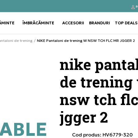
a
Click&Collect
Cumpă
ĂMINTE
ÎMBRĂCĂMINTE
ACCESORII
BRANDURI
TOP DEALS
Use shift+Enter to open or clos
Use shift+Enter to open or clos
ntaloni de trening
NIKE Pantaloni de trening W NSW TCH FLC MR JGGER 2
nike panta
de trening
nsw tch fl
jgger 2
ABLE
Cod produs:
HV6779-320