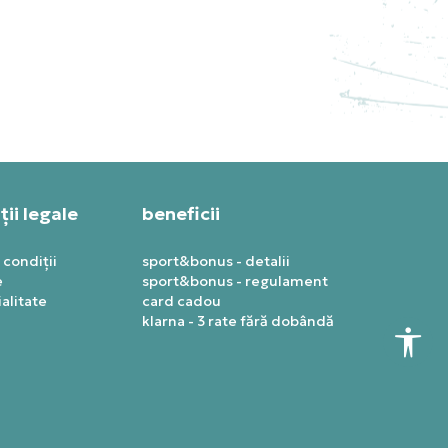
NG
NIKE PANTALONI DE TRENING
MO
TECH
PRET SPECIAL
461,69
RON
ii legale
beneficii
 condiții
sport&bonus - detalii
e
sport&bonus - regulament
alitate
card cadou
klarna - 3 rate fără dobândă