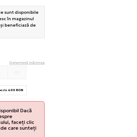
e sunt disponibile
sesc în magazinul
 și beneficiază de
Determină mărimea
L
XS
 peste
400 RON
isponibil Dacă
despre
lui, faceți clic
de care sunteți