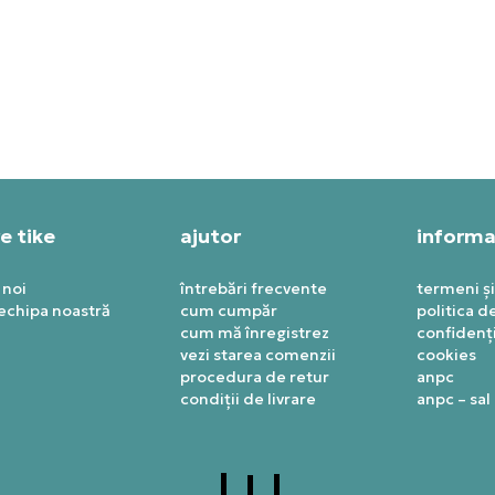
KE PANTALONI DE TRENING
NIKE PANTALONI DE TRENI
NRG NIKE X CORTEIZ TRACK
M NRG RF TRACK PANT CA
T
T SPECIAL
PRET SPECIAL
,99
RON
639,99
RON
e tike
ajutor
informaț
 noi
întrebări frecvente
termeni și
 echipa noastră
cum cumpăr
politica d
cum mă înregistrez
confidenți
vezi starea comenzii
cookies
procedura de retur
anpc
condiții de livrare
anpc – sal