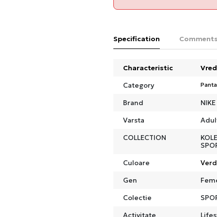
Specification
Comment
Characteristic
Vred
Category
Panta
Brand
NIKE
Varsta
Adul
COLLECTION
KOLE
SPO
Culoare
Ver
Gen
Fem
Colectie
SPO
Activitate
Lifes