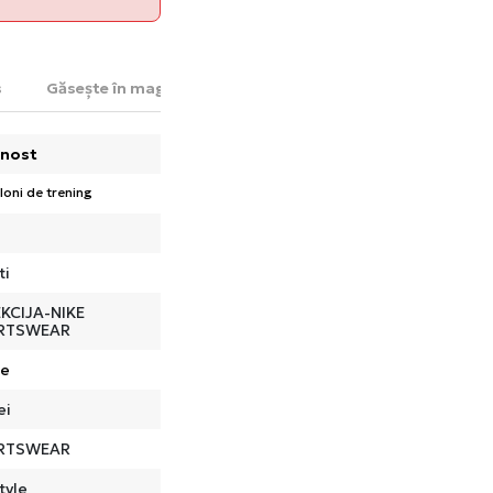
s
Găsește în magazin
nost
loni de trening
ti
KCIJA-NIKE
RTSWEAR
de
ei
RTSWEAR
tyle