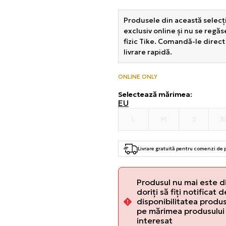
Produsele din această selecți
exclusiv online și nu se regă
fizic Tike. Comandă-le direct
livrare rapidă.
ONLINE ONLY
Selectează mărimea
:
EU
L
M
S
X
Livrare gratuită pentru comenzi de
Produsul nu mai este d
doriți să fiți notificat 
disponibilitatea produsu
pe mărimea produsului 
interesat