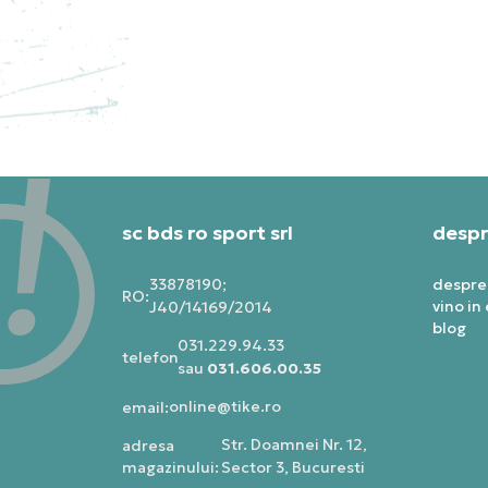
NIKE PANTALONI DE TRENING
NI
M J OW TRK PANT
M 
PN
PRET SPECIAL
LAST PIECES
PRE
687
sc bds ro sport srl
despr
33878190;
despre
RO:
vino in
J40/14169/2014
blog
031.229.94.33
telefon:
sau
031.606.00.35
online@tike.ro
email:
Str. Doamnei Nr. 12,
adresa
magazinului:
Sector 3, Bucuresti