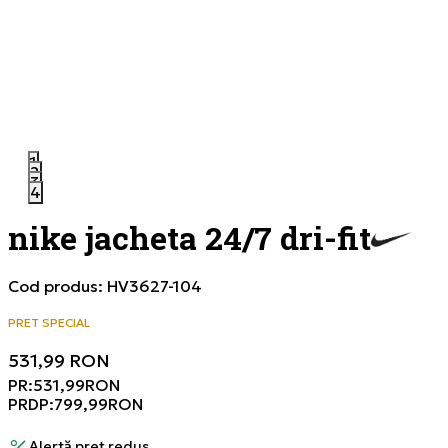
1
2
3
4
nike jacheta 24/7 dri-fit
Cod produs:
HV3627-104
PRET SPECIAL
531,99
RON
PR:
531,99
RON
PRDP:
799,99
RON
Alertă preț redus