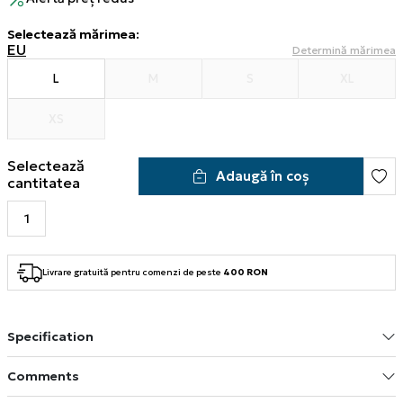
Selectează mărimea
:
EU
Determină mărimea
L
M
S
XL
XS
Selectează
Adaugă în coș
cantitatea
Livrare gratuită pentru comenzi de peste
400 RON
Specification
Comments