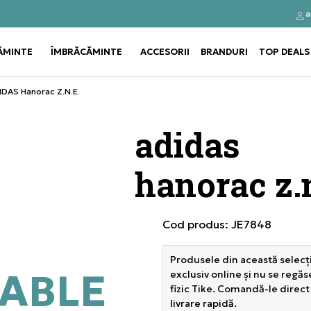
a
Click&Collect
Cumpă
ĂMINTE
ÎMBRĂCĂMINTE
ACCESORII
BRANDURI
TOP DEALS
Use shift+Enter to open or clos
Use shift+Enter to open or clos
IDAS Hanorac Z.N.E.
adidas
hanorac z.n
Cod produs:
JE7848
Produsele din această selecți
ABLE
exclusiv online și nu se regă
fizic Tike. Comandă-le direct
livrare rapidă.