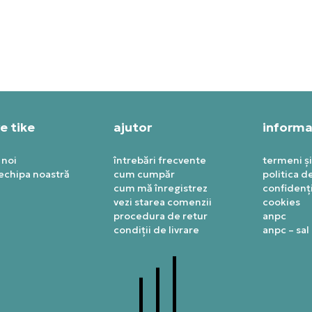
T SPECIAL
PRET SPECIAL
39,99
RON
1.127,99
RON
e tike
ajutor
informaț
 noi
întrebări frecvente
termeni și
 echipa noastră
cum cumpăr
politica d
cum mă înregistrez
confidenți
vezi starea comenzii
cookies
procedura de retur
anpc
condiții de livrare
anpc – sal