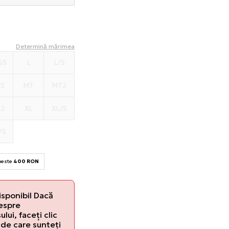
Determină mărimea
SS
L
L/S
/S
MT
MT2
T2
XL
XL/S
/S
 peste
400 RON
isponibil Dacă
despre
lui, faceți clic
de care sunteți