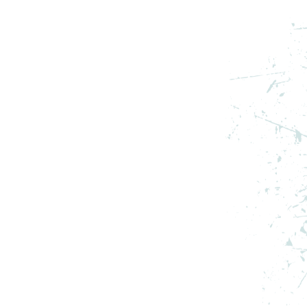
 M
ADIDAS HANORAC Y-3 AOP W
3S TT