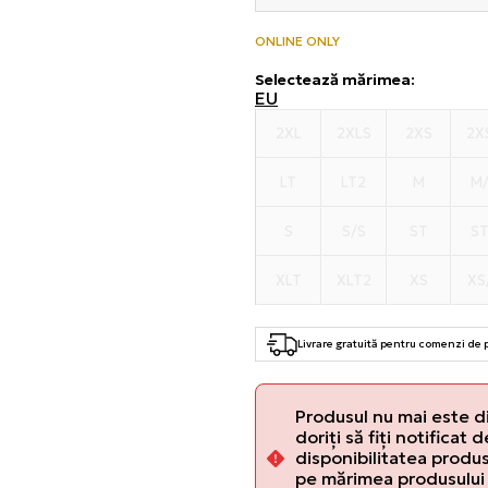
ONLINE ONLY
Selectează mărimea
:
EU
2XL
2XLS
2XS
2X
LT
LT2
M
M
S
S/S
ST
S
XLT
XLT2
XS
XS
Livrare gratuită pentru comenzi de
Produsul nu mai este d
doriți să fiți notificat 
disponibilitatea produsu
pe mărimea produsului 