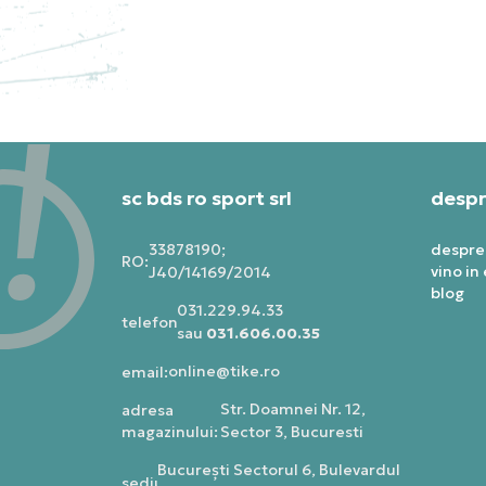
PRET SPECIAL
PRE
1.282,49
RON
1.1
sc bds ro sport srl
despr
33878190;
despre
RO:
vino in
J40/14169/2014
blog
031.229.94.33
telefon:
sau
031.606.00.35
online@tike.ro
email:
Str. Doamnei Nr. 12,
adresa
magazinului:
Sector 3, Bucuresti
Bucureşti Sectorul 6, Bulevardul
sediu