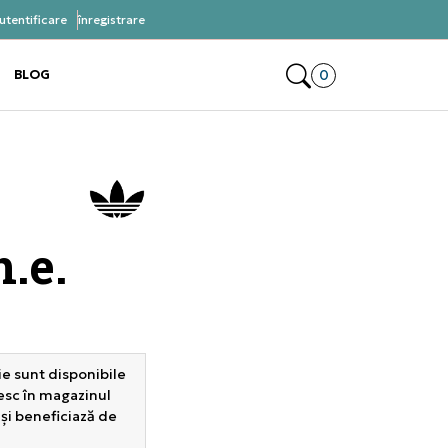
utentificare
înregistrare
ră acum, plateste mai târziu 3 rate fără dobândă cu
Klarna
Deschide coșul 0 p
0
BLOG
e the submenu
e the submenu
.e.
e sunt disponibile
sesc în magazinul
 și beneficiază de