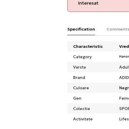
interesat
Specification
Comment
Characteristic
Vred
Category
Hano
Varsta
Adul
Brand
ADI
Culoare
Neg
Gen
Fem
Colectie
SPO
Activitate
Lifes