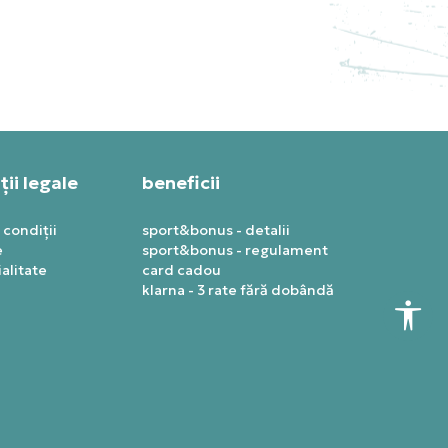
PRET SPECIAL
1.127,99
RON
ii legale
beneficii
 condiții
sport&bonus - detalii
e
sport&bonus - regulament
alitate
card cadou
klarna - 3 rate fără dobândă