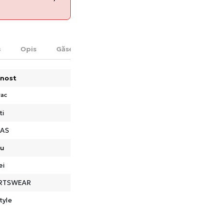
s
Opis
Găsește în magazin
nost
rac
ti
DAS
ru
ei
RTSWEAR
tyle