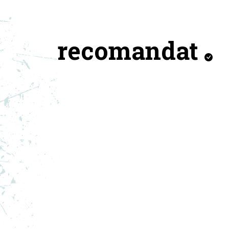
recomandat
ADIDAS HANORAC F1 TEAM
AD
GF