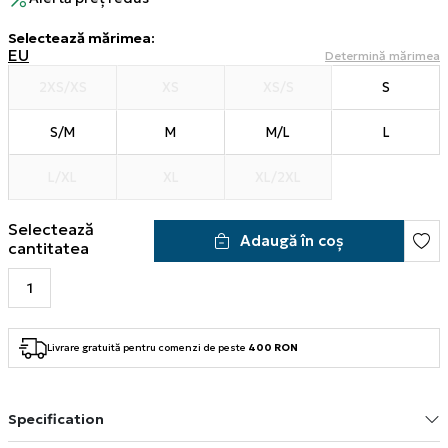
Selectează mărimea
:
EU
Determină mărimea
2XS/XS
XS
XS/S
S
S/M
M
M/L
L
L/XL
XL
XL/2XL
Selectează
Adaugă în coș
cantitatea
Livrare gratuită pentru comenzi de peste
400 RON
Specification