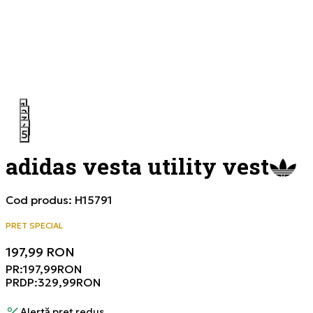
1
2
3
4
5
adidas vesta utility vest
Cod produs:
H15791
PRET SPECIAL
197,99
RON
PR:
197,99
RON
PRDP:
329,99
RON
Alertă preț redus