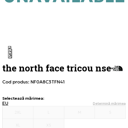
1
2
3
the north face tricou nse
Cod produs:
NF0A8C3TFN41
Selectează mărimea
:
EU
Determină mărimea
2XL
L
M
S
XL
XS