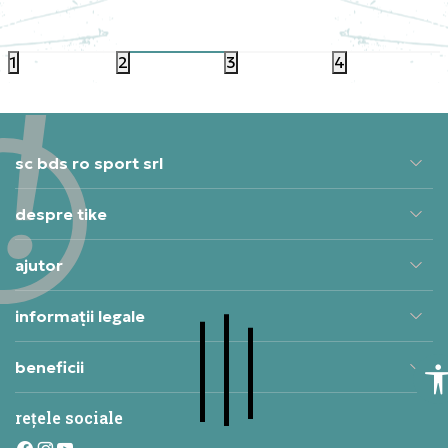
PRET SPECIAL
PRET S
212,49
RON
199,99
1
2
3
4
sc bds ro sport srl
despre tike
ajutor
informații legale
beneficii
rețele sociale