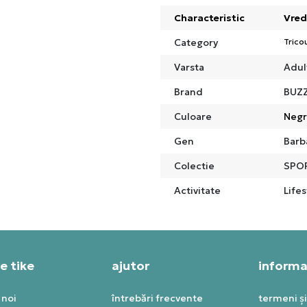
Characteristic
Vred
Category
Trico
Varsta
Adul
Brand
BUZ
Culoare
Neg
Gen
Barb
Colectie
SPO
Activitate
Lifes
e tike
ajutor
informaț
 noi
întrebări frecvente
termeni și