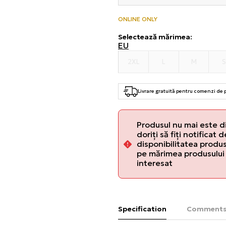
ONLINE ONLY
Selectează mărimea
:
EU
2XL
L
M
Livrare gratuită pentru comenzi de
Produsul nu mai este d
doriți să fiți notificat 
disponibilitatea produsu
pe mărimea produsului 
interesat
Specification
Comment