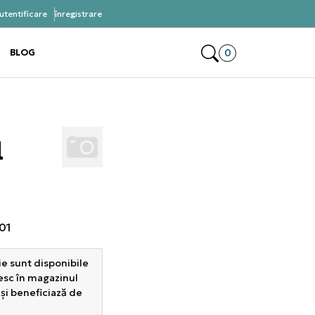
utentificare
înregistrare
Alătură-te și obține -10% la prima comandă
Deschide coșul 0 p
0
BLOG
e the submenu
e the submenu
u
01
e sunt disponibile
sesc în magazinul
 și beneficiază de