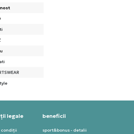
nost
u
ti
Z
ru
ati
RTSWEAR
tyle
ii legale
beneficii
 condiții
sport&bonus - detalii