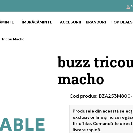
Contactează-ne la
a
ndă cu
031 229 94 33
ĂMINTE
ÎMBRĂCĂMINTE
ACCESORII
BRANDURI
TOP DEALS
Use shift+Enter to open or clos
Use shift+Enter to open or clos
 Tricou Macho
buzz trico
macho
Cod produs:
BZA253M800-
Produsele din această selecți
ABLE
exclusiv online și nu se regă
fizic Tike. Comandă-le direct
livrare rapidă.