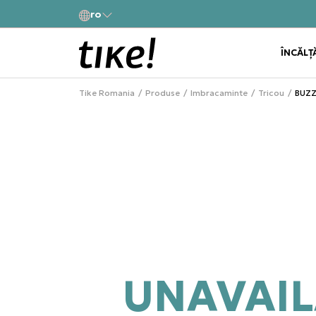
ro
Cumpără acum, plateste mai târziu 3 rate fără dobâ
Klarna
ÎNCĂLȚ
Tike Romania
Produse
Imbracaminte
Tricou
BUZZ
UNAVAIL