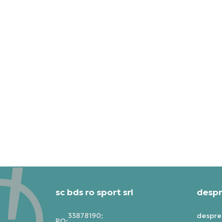
sc bds ro sport srl
despr
33878190;
despre
RO: