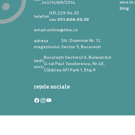
vino in
J40/14169/2014
blog
031.229.94.33
telefon:
sau
031.606.00.35
online@tike.ro
email:
Str. Doamnei Nr. 12,
adresa
magazinului:
Sector 3, Bucuresti
Bucureşti Sectorul 6, Bulevardul
sediu
G-ral Paul Teodorescu, Nr.4E,
social:
Clădirea AFI Park 1, Etaj 9
rețele sociale