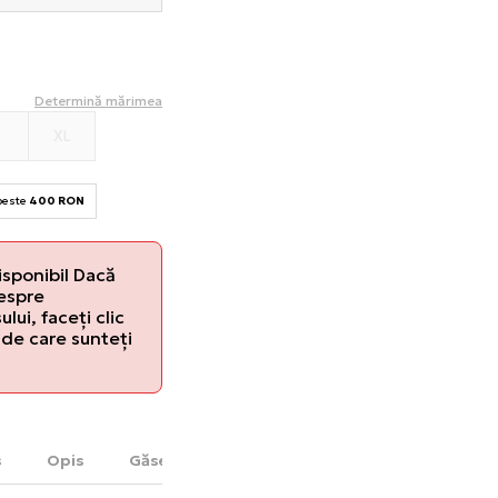
Determină mărimea
S
XL
 peste
400 RON
isponibil Dacă
despre
lui, faceți clic
de care sunteți
s
Opis
Găsește în magazin