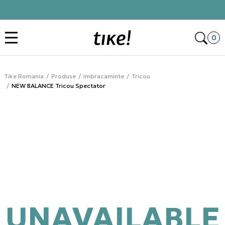
Click&Collect
Des
0
Tike Romania
Produse
Imbracaminte
Tricou
NEW BALANCE Tricou Spectator
UNAVAILABLE