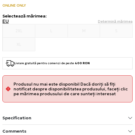
ONLINE ONLY
Selectează mărimea
:
EU
Determină mărimea
2XL
L
M
S
XL
Livrare gratuită pentru comenzi de peste
400 RON
Produsul nu mai este disponibil Dacă doriți să fiți
notificat despre disponibilitatea produsului, faceți clic
pe mărimea produsului de care sunteți interesat
Specification
Comments