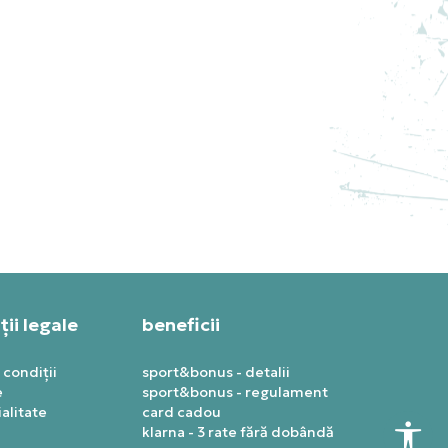
ADIDAS TRICOU Y-3 ELITE 5
GFX
SALE
461,99
RON
659,99
RON
Reducere 30%
ii legale
beneficii
 condiții
sport&bonus - detalii
e
sport&bonus - regulament
alitate
card cadou
klarna - 3 rate fără dobândă