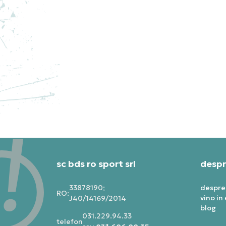
ADIDAS TRICOU Y-3 MESH TEE
AD
PRET SPECIAL
LAST PIECES
PRE
630,00
RON
548
sc bds ro sport srl
despr
33878190;
despre
RO:
vino in
J40/14169/2014
blog
031.229.94.33
telefon: