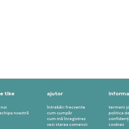
IDAS TRICOU GRAPHIC
ADIDAS TRICOU DENIM
MONOGRAM
T SPECIAL
499,99
RON
,99
RON
e tike
ajutor
informaț
 noi
întrebări frecvente
termeni și
 echipa noastră
cum cumpăr
politica d
cum mă înregistrez
confidenți
vezi starea comenzii
cookies