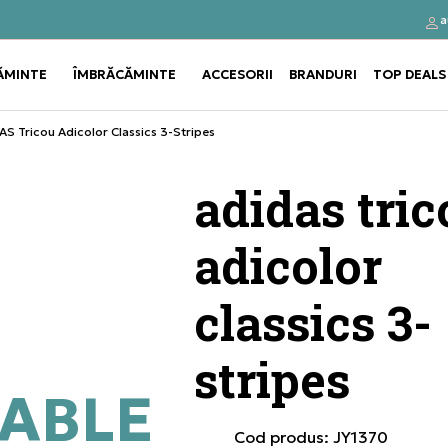
a
Click&Collect
Cumpă
ĂMINTE
ÎMBRĂCĂMINTE
ACCESORII
BRANDURI
TOP DEALS
Use shift+Enter to open or clos
Use shift+Enter to open or clos
S Tricou Adicolor Classics 3-Stripes
adidas tric
adicolor
classics 3-
stripes
ABLE
Cod produs:
JY1370