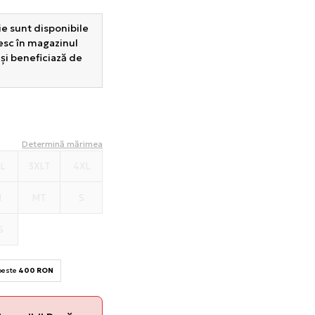
e sunt disponibile
sesc în magazinul
 și beneficiază de
Determină mărimea
XL
3XLT
4XL
M
MT
S
S
 peste
400 RON