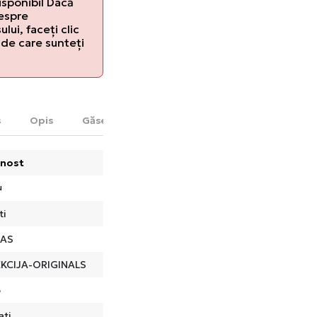
isponibil Dacă
despre
lui, faceți clic
de care sunteți
s
Opis
Găsește în magazin
nost
u
ti
DAS
KCIJA-ORIGINALS
o
ati