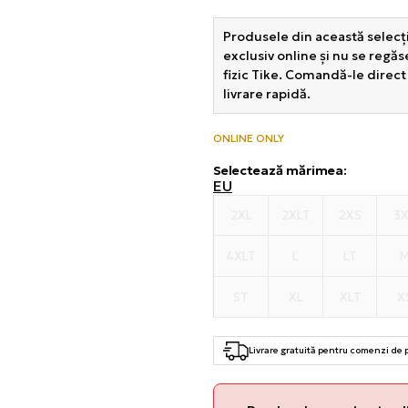
Produsele din această selecți
exclusiv online și nu se regă
fizic Tike. Comandă-le direct
livrare rapidă.
ONLINE ONLY
Selectează mărimea
:
EU
2XL
2XLT
2XS
3
4XLT
L
LT
ST
XL
XLT
X
Livrare gratuită pentru comenzi de