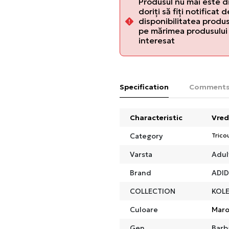
Produsul nu mai este d
doriți să fiți notificat 
disponibilitatea produsu
pe mărimea produsului 
interesat
Specification
Comment
Characteristic
Vred
Category
Trico
Varsta
Adul
Brand
ADI
COLLECTION
KOLE
Culoare
Mar
Gen
Barb